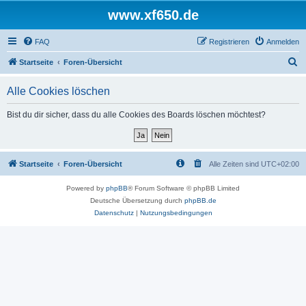
www.xf650.de
FAQ
Registrieren
Anmelden
S
Startseite
Foren-Übersicht
u
Alle Cookies löschen
c
h
Bist du dir sicher, dass du alle Cookies des Boards löschen möchtest?
e
Startseite
Foren-Übersicht
Alle Zeiten sind
UTC+02:00
Powered by
phpBB
® Forum Software © phpBB Limited
Deutsche Übersetzung durch
phpBB.de
Datenschutz
|
Nutzungsbedingungen