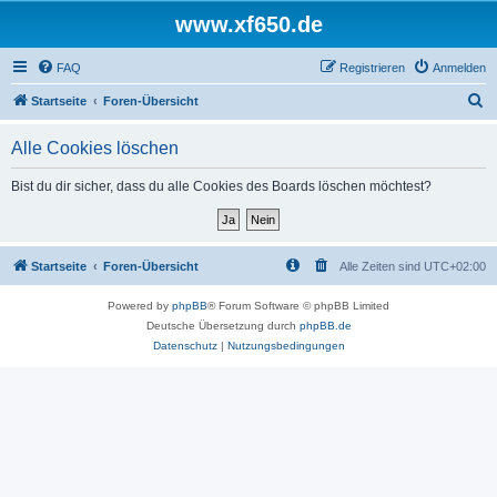
www.xf650.de
FAQ
Registrieren
Anmelden
S
Startseite
Foren-Übersicht
u
Alle Cookies löschen
c
h
Bist du dir sicher, dass du alle Cookies des Boards löschen möchtest?
e
Startseite
Foren-Übersicht
Alle Zeiten sind
UTC+02:00
Powered by
phpBB
® Forum Software © phpBB Limited
Deutsche Übersetzung durch
phpBB.de
Datenschutz
|
Nutzungsbedingungen