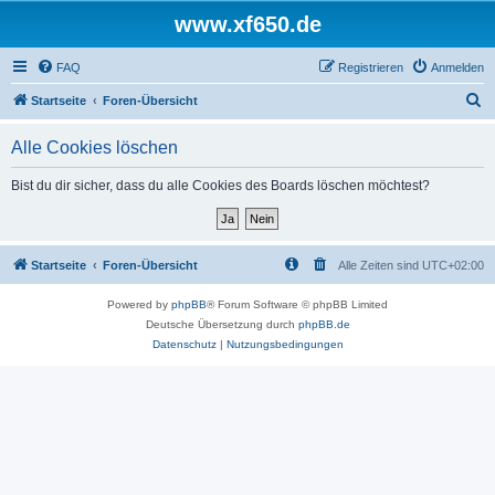
www.xf650.de
FAQ
Registrieren
Anmelden
S
Startseite
Foren-Übersicht
u
Alle Cookies löschen
c
h
Bist du dir sicher, dass du alle Cookies des Boards löschen möchtest?
e
Startseite
Foren-Übersicht
Alle Zeiten sind
UTC+02:00
Powered by
phpBB
® Forum Software © phpBB Limited
Deutsche Übersetzung durch
phpBB.de
Datenschutz
|
Nutzungsbedingungen