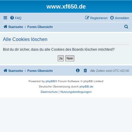
www.xf650.de
FAQ
Registrieren
Anmelden
S
Startseite
Foren-Übersicht
u
Alle Cookies löschen
c
h
Bist du dir sicher, dass du alle Cookies des Boards löschen möchtest?
e
Startseite
Foren-Übersicht
Alle Zeiten sind
UTC+02:00
Powered by
phpBB
® Forum Software © phpBB Limited
Deutsche Übersetzung durch
phpBB.de
Datenschutz
|
Nutzungsbedingungen