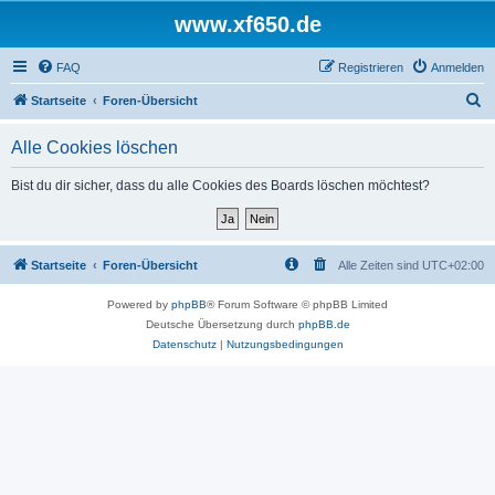
www.xf650.de
FAQ
Registrieren
Anmelden
S
Startseite
Foren-Übersicht
u
Alle Cookies löschen
c
h
Bist du dir sicher, dass du alle Cookies des Boards löschen möchtest?
e
Startseite
Foren-Übersicht
Alle Zeiten sind
UTC+02:00
Powered by
phpBB
® Forum Software © phpBB Limited
Deutsche Übersetzung durch
phpBB.de
Datenschutz
|
Nutzungsbedingungen