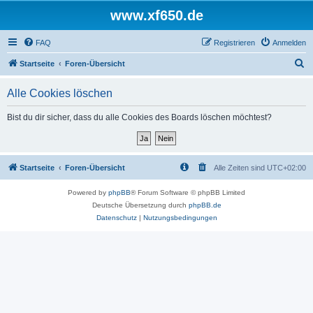
www.xf650.de
FAQ
Registrieren
Anmelden
S
Startseite
Foren-Übersicht
u
Alle Cookies löschen
c
h
Bist du dir sicher, dass du alle Cookies des Boards löschen möchtest?
e
Startseite
Foren-Übersicht
Alle Zeiten sind
UTC+02:00
Powered by
phpBB
® Forum Software © phpBB Limited
Deutsche Übersetzung durch
phpBB.de
Datenschutz
|
Nutzungsbedingungen