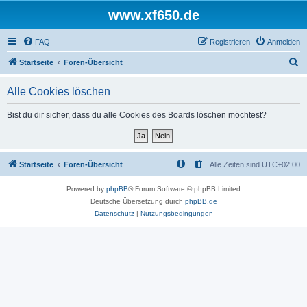
www.xf650.de
FAQ
Registrieren
Anmelden
S
Startseite
Foren-Übersicht
u
Alle Cookies löschen
c
h
Bist du dir sicher, dass du alle Cookies des Boards löschen möchtest?
e
Startseite
Foren-Übersicht
Alle Zeiten sind
UTC+02:00
Powered by
phpBB
® Forum Software © phpBB Limited
Deutsche Übersetzung durch
phpBB.de
Datenschutz
|
Nutzungsbedingungen