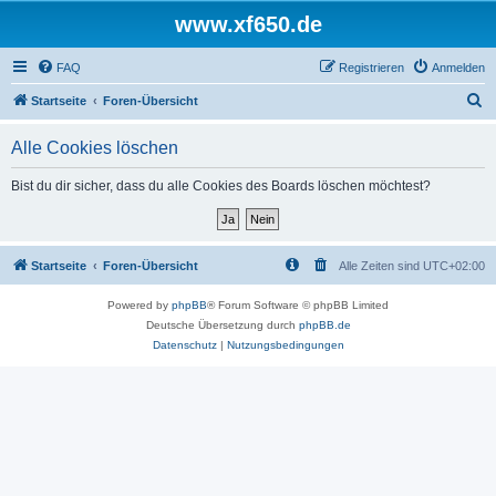
www.xf650.de
FAQ
Registrieren
Anmelden
S
Startseite
Foren-Übersicht
u
Alle Cookies löschen
c
h
Bist du dir sicher, dass du alle Cookies des Boards löschen möchtest?
e
Startseite
Foren-Übersicht
Alle Zeiten sind
UTC+02:00
Powered by
phpBB
® Forum Software © phpBB Limited
Deutsche Übersetzung durch
phpBB.de
Datenschutz
|
Nutzungsbedingungen