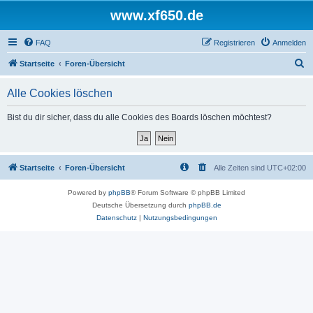
www.xf650.de
FAQ
Registrieren
Anmelden
S
Startseite
Foren-Übersicht
u
Alle Cookies löschen
c
h
Bist du dir sicher, dass du alle Cookies des Boards löschen möchtest?
e
Startseite
Foren-Übersicht
Alle Zeiten sind
UTC+02:00
Powered by
phpBB
® Forum Software © phpBB Limited
Deutsche Übersetzung durch
phpBB.de
Datenschutz
|
Nutzungsbedingungen