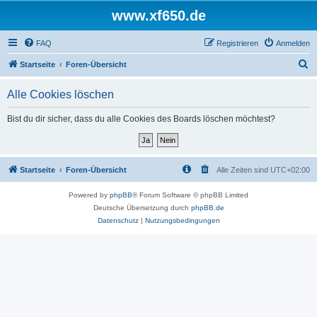
www.xf650.de
FAQ
Registrieren
Anmelden
S
Startseite
Foren-Übersicht
u
Alle Cookies löschen
c
h
Bist du dir sicher, dass du alle Cookies des Boards löschen möchtest?
e
Startseite
Foren-Übersicht
Alle Zeiten sind
UTC+02:00
Powered by
phpBB
® Forum Software © phpBB Limited
Deutsche Übersetzung durch
phpBB.de
Datenschutz
|
Nutzungsbedingungen