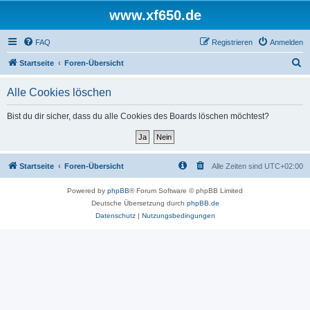
www.xf650.de
FAQ
Registrieren
Anmelden
S
Startseite
Foren-Übersicht
u
Alle Cookies löschen
c
h
Bist du dir sicher, dass du alle Cookies des Boards löschen möchtest?
e
Startseite
Foren-Übersicht
Alle Zeiten sind
UTC+02:00
Powered by
phpBB
® Forum Software © phpBB Limited
Deutsche Übersetzung durch
phpBB.de
Datenschutz
|
Nutzungsbedingungen