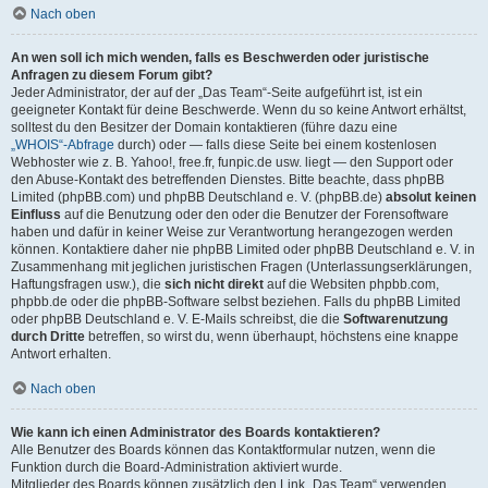
Nach oben
An wen soll ich mich wenden, falls es Beschwerden oder juristische
Anfragen zu diesem Forum gibt?
Jeder Administrator, der auf der „Das Team“-Seite aufgeführt ist, ist ein
geeigneter Kontakt für deine Beschwerde. Wenn du so keine Antwort erhältst,
solltest du den Besitzer der Domain kontaktieren (führe dazu eine
„WHOIS“-Abfrage
durch) oder — falls diese Seite bei einem kostenlosen
Webhoster wie z. B. Yahoo!, free.fr, funpic.de usw. liegt — den Support oder
den Abuse-Kontakt des betreffenden Dienstes. Bitte beachte, dass phpBB
Limited (phpBB.com) und phpBB Deutschland e. V. (phpBB.de)
absolut keinen
Einfluss
auf die Benutzung oder den oder die Benutzer der Forensoftware
haben und dafür in keiner Weise zur Verantwortung herangezogen werden
können. Kontaktiere daher nie phpBB Limited oder phpBB Deutschland e. V. in
Zusammenhang mit jeglichen juristischen Fragen (Unterlassungserklärungen,
Haftungsfragen usw.), die
sich nicht direkt
auf die Websiten phpbb.com,
phpbb.de oder die phpBB-Software selbst beziehen. Falls du phpBB Limited
oder phpBB Deutschland e. V. E-Mails schreibst, die die
Softwarenutzung
durch Dritte
betreffen, so wirst du, wenn überhaupt, höchstens eine knappe
Antwort erhalten.
Nach oben
Wie kann ich einen Administrator des Boards kontaktieren?
Alle Benutzer des Boards können das Kontaktformular nutzen, wenn die
Funktion durch die Board-Administration aktiviert wurde.
Mitglieder des Boards können zusätzlich den Link „Das Team“ verwenden.