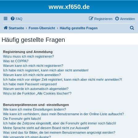
www.xf650.de
FAQ
Registrieren
Anmelden
S
Startseite
Foren-Übersicht
Häufig gestellte Fragen
u
Häufig gestellte Fragen
c
h
Registrierung und Anmeldung
Wozu muss ich mich registrieren?
e
Was ist COPPA?
Warum kann ich mich nicht registrieren?
Ich habe mich registriert, kann mich aber nicht anmelden!
Warum kann ich mich nicht anmelden?
Ich habe mich vor einiger Zeit registriert, kann mich aber nicht mehr anmelden?!
Ich habe mein Passwort vergessen!
Warum werde ich automatisch abgemeldet?
Wozu ist die Funktion „Alle Cookies löschen“?
Benutzerpräferenzen und -einstellungen
Wie kann ich meine Einstellungen ändern?
Wie kann ich verhindern, dass mein Benutzername in der Online-Liste auftaucht?
Die Forenuhr geht falsch!
Ich habe die Zeitzone eingestellt, aber die Forenuhr geht immer noch falsch!
Meine Sprache steht auf diesem Board nicht zur Auswahl!
Was sind das für Bilder, die bei meinem Benutzernamen angezeigt werden?
Wie verwende ich einen Avatar?