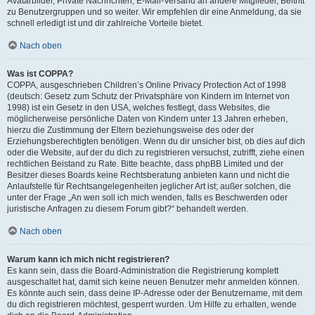
Avatarbilder, Private Nachrichten, E-Mail-Versand an andere Mitglieder, Beitritt
zu Benutzergruppen und so weiter. Wir empfehlen dir eine Anmeldung, da sie
schnell erledigt ist und dir zahlreiche Vorteile bietet.
Nach oben
Was ist COPPA?
COPPA, ausgeschrieben Children’s Online Privacy Protection Act of 1998
(deutsch: Gesetz zum Schutz der Privatsphäre von Kindern im Internet von
1998) ist ein Gesetz in den USA, welches festlegt, dass Websites, die
möglicherweise persönliche Daten von Kindern unter 13 Jahren erheben,
hierzu die Zustimmung der Eltern beziehungsweise des oder der
Erziehungsberechtigten benötigen. Wenn du dir unsicher bist, ob dies auf dich
oder die Website, auf der du dich zu registrieren versuchst, zutrifft, ziehe einen
rechtlichen Beistand zu Rate. Bitte beachte, dass phpBB Limited und der
Besitzer dieses Boards keine Rechtsberatung anbieten kann und nicht die
Anlaufstelle für Rechtsangelegenheiten jeglicher Art ist; außer solchen, die
unter der Frage „An wen soll ich mich wenden, falls es Beschwerden oder
juristische Anfragen zu diesem Forum gibt?“ behandelt werden.
Nach oben
Warum kann ich mich nicht registrieren?
Es kann sein, dass die Board-Administration die Registrierung komplett
ausgeschaltet hat, damit sich keine neuen Benutzer mehr anmelden können.
Es könnte auch sein, dass deine IP-Adresse oder der Benutzername, mit dem
du dich registrieren möchtest, gesperrt wurden. Um Hilfe zu erhalten, wende