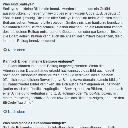
Was sind Smileys?
Smileys sind kleine Bilder, die benutzt werden können, um ein Gefühl
auszudrücken. Für jeden Smiley gibt es einen kurzen Code, z. B. bedeutet :)
fröhlich und :( traurig. Die Liste aller Smileys kannst du beim Verfassen eines
Beitrags sehen. Versuche bitte trotzdem, Smileys nicht zu häufig zu benutzen,
sie können einen Beitrag schnell unlesbar machen und ein Moderator könnte
deshalb deinen Beitrag entsprechend überarbeiten oder gar komplett löschen.
Die Board-Administration kann auch die Anzahl der Smileys begrenzen, die du
in einem Beitrag benutzen kannst.
Nach oben
Kann ich Bilder in meine Beiträge einfügen?
Ja, Bilder können in deinem Beitrag angezeigt werden. Wenn die
Administration Dateianhänge erlaubt hat, kannst du das Bild auch direkt
hochladen. Ansonsten musst du zu einem Bild verlinken, das auf einem
öffentlich zugänglichen Server liegt, z. B. http://www.domain.tld/mein-bild.gif.
Du kannst weder Bilder verlinken, die sich auf deinem eigenen PC befinden
(außer es ist ein öffentlich zugänglicher Server), noch zu Bildern, die nur nach
einer Anmeldung verfügbar sind, z. B. Hotmail- oder Yahoo-Mailboxen, mit
einem Passwort geschützte Seiten usw. Um das Bild anzuzeigen, benutze den
BBCode-Tag „[img]“.
Nach oben
Was sind globale Bekanntmachungen?
Globale Bekanntmachungen beinhalten wichtige Informationen, deshalb