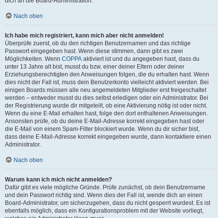
dich an die Board-Administration.
Nach oben
Ich habe mich registriert, kann mich aber nicht anmelden!
Überprüfe zuerst, ob du den richtigen Benutzernamen und das richtige
Passwort eingegeben hast. Wenn diese stimmen, dann gibt es zwei
Möglichkeiten. Wenn
COPPA
aktiviert ist und du angegeben hast, dass du
unter 13 Jahre alt bist, musst du bzw. einer deiner Eltern oder deiner
Erziehungsberechtigten den Anweisungen folgen, die du erhalten hast. Wenn
dies nicht der Fall ist, muss dein Benutzerkonto vielleicht aktiviert werden. Bei
einigen Boards müssen alle neu angemeldeten Mitglieder erst freigeschaltet
werden – entweder musst du dies selbst erledigen oder ein Administrator. Bei
der Registrierung wurde dir mitgeteilt, ob eine Aktivierung nötig ist oder nicht.
Wenn du eine E-Mail erhalten hast, folge den dort enthaltenen Anweisungen.
Ansonsten prüfe, ob du deine E-Mail-Adresse korrekt eingegeben hast oder
die E-Mail von einem Spam-Filter blockiert wurde. Wenn du dir sicher bist,
dass deine E-Mail-Adresse korrekt eingegeben wurde, dann kontaktiere einen
Administrator.
Nach oben
Warum kann ich mich nicht anmelden?
Dafür gibt es viele mögliche Gründe. Prüfe zunächst, ob dein Benutzername
und dein Passwort richtig sind. Wenn dies der Fall ist, wende dich an einen
Board-Administrator, um sicherzugehen, dass du nicht gesperrt wurdest. Es ist
ebenfalls möglich, dass ein Konfigurationsproblem mit der Website vorliegt,