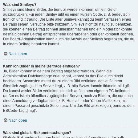
Was sind Smileys?
Smileys sind kleine Bilder, die benutzt werden können, um ein Gefühl
auszudrücken. Für jeden Smiley gibt es einen kurzen Code, z. B. bedeutet :)
fröhlich und :( traurig. Die Liste aller Smileys kannst du beim Verfassen eines
Beitrags sehen. Versuche bitte trotzdem, Smileys nicht zu häufig zu benutzen,
sie können einen Beitrag schnell unlesbar machen und ein Moderator könnte
deshalb deinen Beitrag entsprechend überarbeiten oder gar komplett löschen.
Die Board-Administration kann auch die Anzahl der Smileys begrenzen, die du
in einem Beitrag benutzen kannst.
Nach oben
Kann ich Bilder in meine Beiträge einfügen?
Ja, Bilder können in deinem Beitrag angezeigt werden. Wenn die
Administration Dateianhänge erlaubt hat, kannst du das Bild auch direkt
hochladen. Ansonsten musst du zu einem Bild verlinken, das auf einem
öffentlich zugänglichen Server liegt, z. B. http://www.domain.tld/mein-bild.gif.
Du kannst weder Bilder verlinken, die sich auf deinem eigenen PC befinden
(außer es ist ein öffentlich zugänglicher Server), noch zu Bildern, die nur nach
einer Anmeldung verfügbar sind, z. B. Hotmail- oder Yahoo-Mailboxen, mit
einem Passwort geschützte Seiten usw. Um das Bild anzuzeigen, benutze den
BBCode-Tag „[img]“.
Nach oben
Was sind globale Bekanntmachungen?
Globale Bekanntmachungen beinhalten wichtige Informationen, deshalb