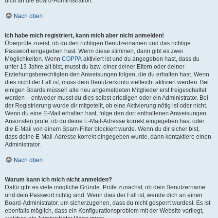
dich an die Board-Administration.
Nach oben
Ich habe mich registriert, kann mich aber nicht anmelden!
Überprüfe zuerst, ob du den richtigen Benutzernamen und das richtige
Passwort eingegeben hast. Wenn diese stimmen, dann gibt es zwei
Möglichkeiten. Wenn
COPPA
aktiviert ist und du angegeben hast, dass du
unter 13 Jahre alt bist, musst du bzw. einer deiner Eltern oder deiner
Erziehungsberechtigten den Anweisungen folgen, die du erhalten hast. Wenn
dies nicht der Fall ist, muss dein Benutzerkonto vielleicht aktiviert werden. Bei
einigen Boards müssen alle neu angemeldeten Mitglieder erst freigeschaltet
werden – entweder musst du dies selbst erledigen oder ein Administrator. Bei
der Registrierung wurde dir mitgeteilt, ob eine Aktivierung nötig ist oder nicht.
Wenn du eine E-Mail erhalten hast, folge den dort enthaltenen Anweisungen.
Ansonsten prüfe, ob du deine E-Mail-Adresse korrekt eingegeben hast oder
die E-Mail von einem Spam-Filter blockiert wurde. Wenn du dir sicher bist,
dass deine E-Mail-Adresse korrekt eingegeben wurde, dann kontaktiere einen
Administrator.
Nach oben
Warum kann ich mich nicht anmelden?
Dafür gibt es viele mögliche Gründe. Prüfe zunächst, ob dein Benutzername
und dein Passwort richtig sind. Wenn dies der Fall ist, wende dich an einen
Board-Administrator, um sicherzugehen, dass du nicht gesperrt wurdest. Es ist
ebenfalls möglich, dass ein Konfigurationsproblem mit der Website vorliegt,