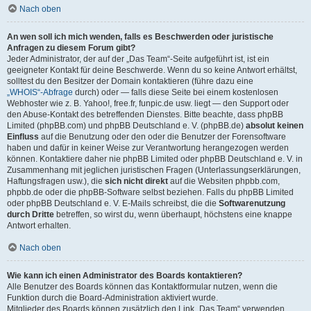
Nach oben
An wen soll ich mich wenden, falls es Beschwerden oder juristische
Anfragen zu diesem Forum gibt?
Jeder Administrator, der auf der „Das Team“-Seite aufgeführt ist, ist ein
geeigneter Kontakt für deine Beschwerde. Wenn du so keine Antwort erhältst,
solltest du den Besitzer der Domain kontaktieren (führe dazu eine
„WHOIS“-Abfrage
durch) oder — falls diese Seite bei einem kostenlosen
Webhoster wie z. B. Yahoo!, free.fr, funpic.de usw. liegt — den Support oder
den Abuse-Kontakt des betreffenden Dienstes. Bitte beachte, dass phpBB
Limited (phpBB.com) und phpBB Deutschland e. V. (phpBB.de)
absolut keinen
Einfluss
auf die Benutzung oder den oder die Benutzer der Forensoftware
haben und dafür in keiner Weise zur Verantwortung herangezogen werden
können. Kontaktiere daher nie phpBB Limited oder phpBB Deutschland e. V. in
Zusammenhang mit jeglichen juristischen Fragen (Unterlassungserklärungen,
Haftungsfragen usw.), die
sich nicht direkt
auf die Websiten phpbb.com,
phpbb.de oder die phpBB-Software selbst beziehen. Falls du phpBB Limited
oder phpBB Deutschland e. V. E-Mails schreibst, die die
Softwarenutzung
durch Dritte
betreffen, so wirst du, wenn überhaupt, höchstens eine knappe
Antwort erhalten.
Nach oben
Wie kann ich einen Administrator des Boards kontaktieren?
Alle Benutzer des Boards können das Kontaktformular nutzen, wenn die
Funktion durch die Board-Administration aktiviert wurde.
Mitglieder des Boards können zusätzlich den Link „Das Team“ verwenden.