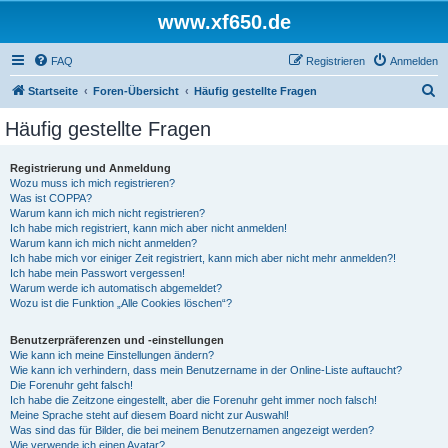
www.xf650.de
FAQ
Registrieren
Anmelden
S
Startseite
Foren-Übersicht
Häufig gestellte Fragen
u
Häufig gestellte Fragen
c
h
Registrierung und Anmeldung
Wozu muss ich mich registrieren?
e
Was ist COPPA?
Warum kann ich mich nicht registrieren?
Ich habe mich registriert, kann mich aber nicht anmelden!
Warum kann ich mich nicht anmelden?
Ich habe mich vor einiger Zeit registriert, kann mich aber nicht mehr anmelden?!
Ich habe mein Passwort vergessen!
Warum werde ich automatisch abgemeldet?
Wozu ist die Funktion „Alle Cookies löschen“?
Benutzerpräferenzen und -einstellungen
Wie kann ich meine Einstellungen ändern?
Wie kann ich verhindern, dass mein Benutzername in der Online-Liste auftaucht?
Die Forenuhr geht falsch!
Ich habe die Zeitzone eingestellt, aber die Forenuhr geht immer noch falsch!
Meine Sprache steht auf diesem Board nicht zur Auswahl!
Was sind das für Bilder, die bei meinem Benutzernamen angezeigt werden?
Wie verwende ich einen Avatar?