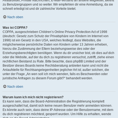
Avatarbilder, Private Nachrichten, E-Mail-Versand an andere Mitglieder, Beitritt
zu Benutzergruppen und so weiter. Wir empfehlen dir eine Anmeldung, da sie
schnell erledigt ist und dir zahlreiche Vorteile bietet.
Nach oben
Was ist COPPA?
COPPA, ausgeschrieben Children’s Online Privacy Protection Act of 1998
(deutsch: Gesetz zum Schutz der Privatsphäre von Kindern im Internet von
1998) ist ein Gesetz in den USA, welches festlegt, dass Websites, die
möglicherweise persönliche Daten von Kindern unter 13 Jahren erheben,
hierzu die Zustimmung der Eltern beziehungsweise des oder der
Erziehungsberechtigten benötigen. Wenn du dir unsicher bist, ob dies auf dich
oder die Website, auf der du dich zu registrieren versuchst, zutrifft, ziehe einen
rechtlichen Beistand zu Rate. Bitte beachte, dass phpBB Limited und der
Besitzer dieses Boards keine Rechtsberatung anbieten kann und nicht die
Anlaufstelle für Rechtsangelegenheiten jeglicher Art ist; außer solchen, die
unter der Frage „An wen soll ich mich wenden, falls es Beschwerden oder
juristische Anfragen zu diesem Forum gibt?“ behandelt werden.
Nach oben
Warum kann ich mich nicht registrieren?
Es kann sein, dass die Board-Administration die Registrierung komplett
ausgeschaltet hat, damit sich keine neuen Benutzer mehr anmelden können.
Es könnte auch sein, dass deine IP-Adresse oder der Benutzername, mit dem
du dich registrieren möchtest, gesperrt wurden. Um Hilfe zu erhalten, wende