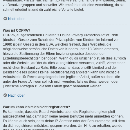
Avatarbilder, Private Nachrichten, E-Mail-Versand an andere Mitglieder, Beitritt
zu Benutzergruppen und so weiter. Wir empfehlen dir eine Anmeldung, da sie
schnell erledigt ist und dir zahlreiche Vorteile bietet.
Nach oben
Was ist COPPA?
COPPA, ausgeschrieben Children’s Online Privacy Protection Act of 1998
(deutsch: Gesetz zum Schutz der Privatsphäre von Kindern im Internet von
1998) ist ein Gesetz in den USA, welches festlegt, dass Websites, die
möglicherweise persönliche Daten von Kindern unter 13 Jahren erheben,
hierzu die Zustimmung der Eltern beziehungsweise des oder der
Erziehungsberechtigten benötigen. Wenn du dir unsicher bist, ob dies auf dich
oder die Website, auf der du dich zu registrieren versuchst, zutrifft, ziehe einen
rechtlichen Beistand zu Rate. Bitte beachte, dass phpBB Limited und der
Besitzer dieses Boards keine Rechtsberatung anbieten kann und nicht die
Anlaufstelle für Rechtsangelegenheiten jeglicher Art ist; außer solchen, die
unter der Frage „An wen soll ich mich wenden, falls es Beschwerden oder
juristische Anfragen zu diesem Forum gibt?“ behandelt werden.
Nach oben
Warum kann ich mich nicht registrieren?
Es kann sein, dass die Board-Administration die Registrierung komplett
ausgeschaltet hat, damit sich keine neuen Benutzer mehr anmelden können.
Es könnte auch sein, dass deine IP-Adresse oder der Benutzername, mit dem
du dich registrieren möchtest, gesperrt wurden. Um Hilfe zu erhalten, wende