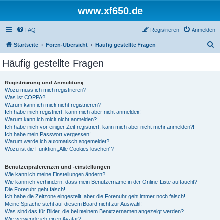
www.xf650.de
FAQ
Registrieren
Anmelden
S
Startseite
Foren-Übersicht
Häufig gestellte Fragen
u
Häufig gestellte Fragen
c
h
Registrierung und Anmeldung
Wozu muss ich mich registrieren?
e
Was ist COPPA?
Warum kann ich mich nicht registrieren?
Ich habe mich registriert, kann mich aber nicht anmelden!
Warum kann ich mich nicht anmelden?
Ich habe mich vor einiger Zeit registriert, kann mich aber nicht mehr anmelden?!
Ich habe mein Passwort vergessen!
Warum werde ich automatisch abgemeldet?
Wozu ist die Funktion „Alle Cookies löschen“?
Benutzerpräferenzen und -einstellungen
Wie kann ich meine Einstellungen ändern?
Wie kann ich verhindern, dass mein Benutzername in der Online-Liste auftaucht?
Die Forenuhr geht falsch!
Ich habe die Zeitzone eingestellt, aber die Forenuhr geht immer noch falsch!
Meine Sprache steht auf diesem Board nicht zur Auswahl!
Was sind das für Bilder, die bei meinem Benutzernamen angezeigt werden?
Wie verwende ich einen Avatar?