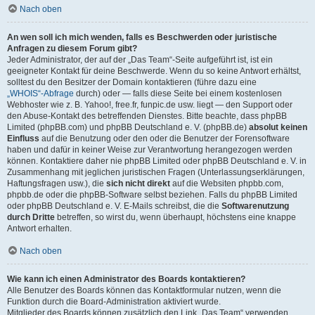
Nach oben
An wen soll ich mich wenden, falls es Beschwerden oder juristische
Anfragen zu diesem Forum gibt?
Jeder Administrator, der auf der „Das Team“-Seite aufgeführt ist, ist ein
geeigneter Kontakt für deine Beschwerde. Wenn du so keine Antwort erhältst,
solltest du den Besitzer der Domain kontaktieren (führe dazu eine
„WHOIS“-Abfrage
durch) oder — falls diese Seite bei einem kostenlosen
Webhoster wie z. B. Yahoo!, free.fr, funpic.de usw. liegt — den Support oder
den Abuse-Kontakt des betreffenden Dienstes. Bitte beachte, dass phpBB
Limited (phpBB.com) und phpBB Deutschland e. V. (phpBB.de)
absolut keinen
Einfluss
auf die Benutzung oder den oder die Benutzer der Forensoftware
haben und dafür in keiner Weise zur Verantwortung herangezogen werden
können. Kontaktiere daher nie phpBB Limited oder phpBB Deutschland e. V. in
Zusammenhang mit jeglichen juristischen Fragen (Unterlassungserklärungen,
Haftungsfragen usw.), die
sich nicht direkt
auf die Websiten phpbb.com,
phpbb.de oder die phpBB-Software selbst beziehen. Falls du phpBB Limited
oder phpBB Deutschland e. V. E-Mails schreibst, die die
Softwarenutzung
durch Dritte
betreffen, so wirst du, wenn überhaupt, höchstens eine knappe
Antwort erhalten.
Nach oben
Wie kann ich einen Administrator des Boards kontaktieren?
Alle Benutzer des Boards können das Kontaktformular nutzen, wenn die
Funktion durch die Board-Administration aktiviert wurde.
Mitglieder des Boards können zusätzlich den Link „Das Team“ verwenden.