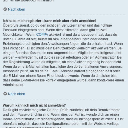
dich an die Board-Administration.
Nach oben
Ich habe mich registriert, kann mich aber nicht anmelden!
Überprüfe zuerst, ob du den richtigen Benutzernamen und das richtige
Passwort eingegeben hast. Wenn diese stimmen, dann gibt es zwei
Möglichkeiten. Wenn
COPPA
aktiviert ist und du angegeben hast, dass du
unter 13 Jahre alt bist, musst du bzw. einer deiner Eltern oder deiner
Erziehungsberechtigten den Anweisungen folgen, die du erhalten hast. Wenn
dies nicht der Fall ist, muss dein Benutzerkonto vielleicht aktiviert werden. Bei
einigen Boards müssen alle neu angemeldeten Mitglieder erst freigeschaltet
werden – entweder musst du dies selbst erledigen oder ein Administrator. Bei
der Registrierung wurde dir mitgeteilt, ob eine Aktivierung nötig ist oder nicht.
Wenn du eine E-Mail erhalten hast, folge den dort enthaltenen Anweisungen.
Ansonsten prüfe, ob du deine E-Mail-Adresse korrekt eingegeben hast oder
die E-Mail von einem Spam-Filter blockiert wurde. Wenn du dir sicher bist,
dass deine E-Mail-Adresse korrekt eingegeben wurde, dann kontaktiere einen
Administrator.
Nach oben
Warum kann ich mich nicht anmelden?
Dafür gibt es viele mögliche Gründe. Prüfe zunächst, ob dein Benutzername
und dein Passwort richtig sind. Wenn dies der Fall ist, wende dich an einen
Board-Administrator, um sicherzugehen, dass du nicht gesperrt wurdest. Es ist
ebenfalls möglich, dass ein Konfigurationsproblem mit der Website vorliegt,