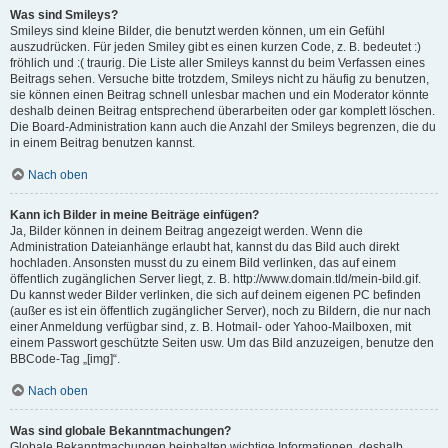
Was sind Smileys?
Smileys sind kleine Bilder, die benutzt werden können, um ein Gefühl
auszudrücken. Für jeden Smiley gibt es einen kurzen Code, z. B. bedeutet :)
fröhlich und :( traurig. Die Liste aller Smileys kannst du beim Verfassen eines
Beitrags sehen. Versuche bitte trotzdem, Smileys nicht zu häufig zu benutzen,
sie können einen Beitrag schnell unlesbar machen und ein Moderator könnte
deshalb deinen Beitrag entsprechend überarbeiten oder gar komplett löschen.
Die Board-Administration kann auch die Anzahl der Smileys begrenzen, die du
in einem Beitrag benutzen kannst.
Nach oben
Kann ich Bilder in meine Beiträge einfügen?
Ja, Bilder können in deinem Beitrag angezeigt werden. Wenn die
Administration Dateianhänge erlaubt hat, kannst du das Bild auch direkt
hochladen. Ansonsten musst du zu einem Bild verlinken, das auf einem
öffentlich zugänglichen Server liegt, z. B. http://www.domain.tld/mein-bild.gif.
Du kannst weder Bilder verlinken, die sich auf deinem eigenen PC befinden
(außer es ist ein öffentlich zugänglicher Server), noch zu Bildern, die nur nach
einer Anmeldung verfügbar sind, z. B. Hotmail- oder Yahoo-Mailboxen, mit
einem Passwort geschützte Seiten usw. Um das Bild anzuzeigen, benutze den
BBCode-Tag „[img]“.
Nach oben
Was sind globale Bekanntmachungen?
Globale Bekanntmachungen beinhalten wichtige Informationen, deshalb