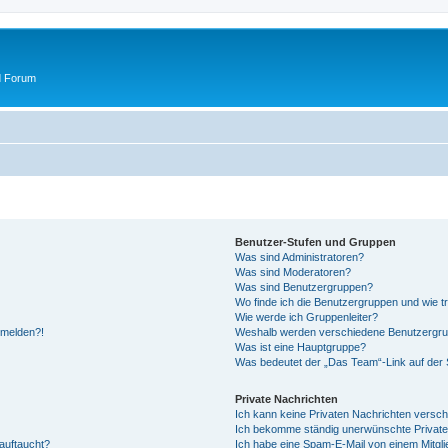
d Forum
Benutzer-Stufen und Gruppen
Was sind Administratoren?
Was sind Moderatoren?
Was sind Benutzergruppen?
Wo finde ich die Benutzergruppen und wie tr
Wie werde ich Gruppenleiter?
anmelden?!
Weshalb werden verschiedene Benutzergrupp
Was ist eine Hauptgruppe?
Was bedeutet der „Das Team“-Link auf der S
Private Nachrichten
Ich kann keine Privaten Nachrichten versch
Ich bekomme ständig unerwünschte Private
auftaucht?
Ich habe eine Spam-E-Mail von einem Mitgli