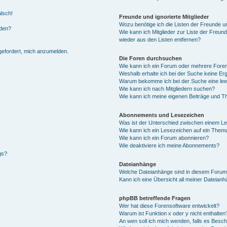
alsch!
Freunde und ignorierte Mitglieder
Wozu benötige ich die Listen der Freunde un
rden?
Wie kann ich Mitglieder zur Liste der Freund
wieder aus den Listen entfernen?
fgefordert, mich anzumelden.
Die Foren durchsuchen
Wie kann ich ein Forum oder mehrere For
Weshalb erhalte ich bei der Suche keine Er
Warum bekomme ich bei der Suche eine lee
Wie kann ich nach Mitgliedern suchen?
Wie kann ich meine eigenen Beiträge und T
Abonnements und Lesezeichen
Was ist der Unterschied zwischen einem L
Wie kann ich ein Lesezeichen auf ein Them
Wie kann ich ein Forum abonnieren?
Wie deaktiviere ich meine Abonnements?
gs?
Dateianhänge
Welche Dateianhänge sind in diesem Forum
Kann ich eine Übersicht all meiner Dateian
phpBB betreffende Fragen
Wer hat diese Forensoftware entwickelt?
Warum ist Funktion x oder y nicht enthalten
An wen soll ich mich wenden, falls es Besc