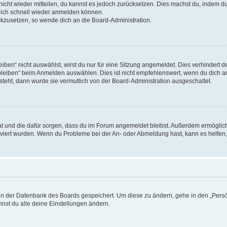
 nicht wieder mitteilen, du kannst es jedoch zurücksetzen. Dies machst du, indem 
 dich schnell wieder anmelden können.
ückzusetzen, so wende dich an die Board-Administration.
en“ nicht auswählst, wirst du nur für eine Sitzung angemeldet. Dies verhindert 
leiben“ beim Anmelden auswählen. Dies ist nicht empfehlenswert, wenn du dich an
 steht, dann wurde sie vermutlich von der Board-Administration ausgeschaltet.
 hat und die dafür sorgen, dass du im Forum angemeldet bleibst. Außerdem ermögli
tiviert wurden. Wenn du Probleme bei der An- oder Abmeldung hast, kann es helfen
n in der Datenbank des Boards gespeichert. Um diese zu ändern, gehe in den „Persö
nst du alle deine Einstellungen ändern.