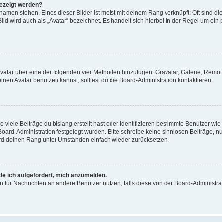
gezeigt werden?
amen stehen. Eines dieser Bilder ist meist mit deinem Rang verknüpft: Oft sind di
ld wird auch als „Avatar“ bezeichnet. Es handelt sich hierbei in der Regel um ein
 Avatar über eine der folgenden vier Methoden hinzufügen: Gravatar, Galerie, Rem
en Avatar benutzen kannst, solltest du die Board-Administration kontaktieren.
viele Beiträge du bislang erstellt hast oder identifizieren bestimmte Benutzer w
 Board-Administration festgelegt wurden. Bitte schreibe keine sinnlosen Beiträge
wird deinen Rang unter Umständen einfach wieder zurücksetzen.
rde ich aufgefordert, mich anzumelden.
ion für Nachrichten an andere Benutzer nutzen, falls diese von der Board-Administ