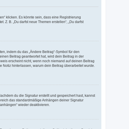
n“ klicken. Es könnte sein, dass eine Registrierung
t. Z. B. „Du darfst neue Themen erstellen“, „Du darfst
iten, indem du das „Ändere Beitrag“-Symbol für den
inen Beitrag geantwortet hat, wird dein Beitrag in der
nweis erscheint nicht, wenn noch niemand auf deinen Beitrag
ne Notiz hinterlassen, warum dein Beitrag überarbeitet wurde.
chdem du die Signatur erstellt und gespeichert hast, kannst
Bereich das standardmäßige Anhängen deiner Signatur
r anhängen“ wieder deaktivieren.