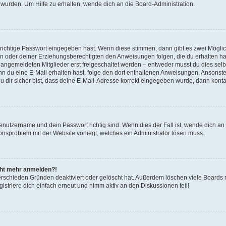
 wurden. Um Hilfe zu erhalten, wende dich an die Board-Administration.
 richtige Passwort eingegeben hast. Wenn diese stimmen, dann gibt es zwei Mögl
tern oder deiner Erziehungsberechtigten den Anweisungen folgen, die du erhalten ha
u angemeldeten Mitglieder erst freigeschaltet werden – entweder musst du dies selbs
. Wenn du eine E-Mail erhalten hast, folge den dort enthaltenen Anweisungen. Ansons
 dir sicher bist, dass deine E-Mail-Adresse korrekt eingegeben wurde, dann kontak
Benutzername und dein Passwort richtig sind. Wenn dies der Fall ist, wende dich a
ionsproblem mit der Website vorliegt, welches ein Administrator lösen muss.
icht mehr anmelden?!
erschieden Gründen deaktiviert oder gelöscht hat. Außerdem löschen viele Boards r
triere dich einfach erneut und nimm aktiv an den Diskussionen teil!