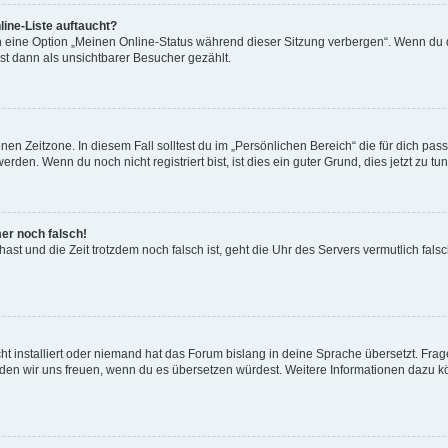
ine-Liste auftaucht?
n eine Option „Meinen Online-Status während dieser Sitzung verbergen“. Wenn du d
st dann als unsichtbarer Besucher gezählt.
en Zeitzone. In diesem Fall solltest du im „Persönlichen Bereich“ die für dich passe
den. Wenn du noch nicht registriert bist, ist dies ein guter Grund, dies jetzt zu tun
mer noch falsch!
t hast und die Zeit trotzdem noch falsch ist, geht die Uhr des Servers vermutlich fal
t installiert oder niemand hat das Forum bislang in deine Sprache übersetzt. Frag
, würden wir uns freuen, wenn du es übersetzen würdest. Weitere Informationen dazu