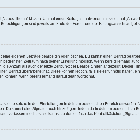
„Neues Thema“ klicken. Um auf einen Beitrag zu antworten, musst du auf „Antworte
e Berechtigungen sind jeweils am Ende der Foren- und der Beitragsansicht aufgeliste
r deine eigenen Beiträge bearbeiten oder löschen. Du kannst einen Beitrag bearbe
inen begrenzten Zeitraum nach seiner Erstellung möglich. Wenn bereits jemand auf de
 die Anzahl als auch der letzte Zeitpunkt der Bearbeitungen angezeigt. Dieser Hi
en Beitrag überarbeitet hat. Diese können jedoch, falls sie es für nötig halten, ei
hen können, wenn bereits jemand darauf geantwortet hat.
st eine solche in den Einstellungen in deinem persönlichen Bereich entwerfen. Na
eren. Du kannst eine Signatur auch hinzufügen, indem du in deinem persönlichen 
atur verfassen möchtest, so kannst du dort einfach das Kontrollkästchen „Signatu