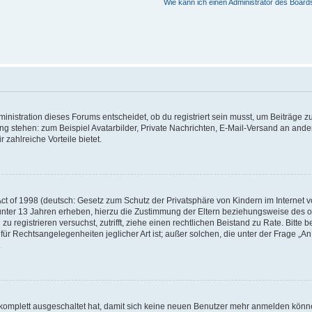
Wie kann ich einen Administrator des Board
istration dieses Forums entscheidet, ob du registriert sein musst, um Beiträge zu s
ung stehen: zum Beispiel Avatarbilder, Private Nachrichten, E-Mail-Versand an ander
 zahlreiche Vorteile bietet.
t of 1998 (deutsch: Gesetz zum Schutz der Privatsphäre von Kindern im Internet vo
unter 13 Jahren erheben, hierzu die Zustimmung der Eltern beziehungsweise des o
h zu registrieren versuchst, zutrifft, ziehe einen rechtlichen Beistand zu Rate. Bit
für Rechtsangelegenheiten jeglicher Art ist; außer solchen, die unter der Frage „
.
g komplett ausgeschaltet hat, damit sich keine neuen Benutzer mehr anmelden könn