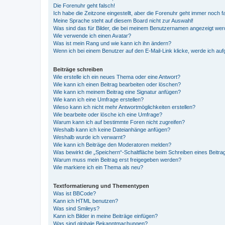
Die Forenuhr geht falsch!
Ich habe die Zeitzone eingestellt, aber die Forenuhr geht immer noch f
Meine Sprache steht auf diesem Board nicht zur Auswahl!
Was sind das für Bilder, die bei meinem Benutzernamen angezeigt we
Wie verwende ich einen Avatar?
Was ist mein Rang und wie kann ich ihn ändern?
Wenn ich bei einem Benutzer auf den E-Mail-Link klicke, werde ich au
Beiträge schreiben
Wie erstelle ich ein neues Thema oder eine Antwort?
Wie kann ich einen Beitrag bearbeiten oder löschen?
Wie kann ich meinem Beitrag eine Signatur anfügen?
Wie kann ich eine Umfrage erstellen?
Wieso kann ich nicht mehr Antwortmöglichkeiten erstellen?
Wie bearbeite oder lösche ich eine Umfrage?
Warum kann ich auf bestimmte Foren nicht zugreifen?
Weshalb kann ich keine Dateianhänge anfügen?
Weshalb wurde ich verwarnt?
Wie kann ich Beiträge den Moderatoren melden?
Was bewirkt die „Speichern“-Schaltfläche beim Schreiben eines Beitra
Warum muss mein Beitrag erst freigegeben werden?
Wie markiere ich ein Thema als neu?
Textformatierung und Thementypen
Was ist BBCode?
Kann ich HTML benutzen?
Was sind Smileys?
Kann ich Bilder in meine Beiträge einfügen?
Was sind globale Bekanntmachungen?