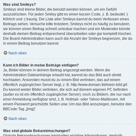
Was sind Smileys?
Smileys sind kleine Bilder, die benutzt werden können, um ein Gefühl
auszudrücken. Für jeden Smiley gibt es einen kurzen Code, z. B. bedeutet :)
fröhlich und :( traurig. Die Liste aller Smileys kannst du beim Verfassen eines
Beitrags sehen. Versuche bitte trotzdem, Smileys nicht zu häufig zu benutzen,
sie können einen Beitrag schnell unlesbar machen und ein Moderator könnte
deshalb deinen Beitrag entsprechend überarbeiten oder gar komplett löschen.
Die Board-Administration kann auch die Anzahl der Smileys begrenzen, die du
in einem Beitrag benutzen kannst.
Nach oben
Kann ich Bilder in meine Beiträge einfügen?
Ja, Bilder können in deinem Beitrag angezeigt werden. Wenn die
Administration Dateianhänge erlaubt hat, kannst du das Bild auch direkt
hochladen. Ansonsten musst du zu einem Bild verlinken, das auf einem
öffentlich zugänglichen Server liegt, z. B. http://www.domain.tld/mein-bild.gif.
Du kannst weder Bilder verlinken, die sich auf deinem eigenen PC befinden
(außer es ist ein öffentlich zugänglicher Server), noch zu Bildern, die nur nach
einer Anmeldung verfügbar sind, z. B. Hotmail- oder Yahoo-Mailboxen, mit
einem Passwort geschützte Seiten usw. Um das Bild anzuzeigen, benutze den
BBCode-Tag „[img]“.
Nach oben
Was sind globale Bekanntmachungen?
Globale Bekanntmachungen beinhalten wichtige Informationen, deshalb