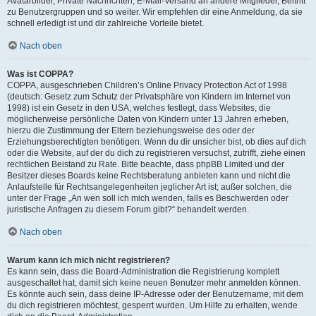
Avatarbilder, Private Nachrichten, E-Mail-Versand an andere Mitglieder, Beitritt
zu Benutzergruppen und so weiter. Wir empfehlen dir eine Anmeldung, da sie
schnell erledigt ist und dir zahlreiche Vorteile bietet.
Nach oben
Was ist COPPA?
COPPA, ausgeschrieben Children’s Online Privacy Protection Act of 1998
(deutsch: Gesetz zum Schutz der Privatsphäre von Kindern im Internet von
1998) ist ein Gesetz in den USA, welches festlegt, dass Websites, die
möglicherweise persönliche Daten von Kindern unter 13 Jahren erheben,
hierzu die Zustimmung der Eltern beziehungsweise des oder der
Erziehungsberechtigten benötigen. Wenn du dir unsicher bist, ob dies auf dich
oder die Website, auf der du dich zu registrieren versuchst, zutrifft, ziehe einen
rechtlichen Beistand zu Rate. Bitte beachte, dass phpBB Limited und der
Besitzer dieses Boards keine Rechtsberatung anbieten kann und nicht die
Anlaufstelle für Rechtsangelegenheiten jeglicher Art ist; außer solchen, die
unter der Frage „An wen soll ich mich wenden, falls es Beschwerden oder
juristische Anfragen zu diesem Forum gibt?“ behandelt werden.
Nach oben
Warum kann ich mich nicht registrieren?
Es kann sein, dass die Board-Administration die Registrierung komplett
ausgeschaltet hat, damit sich keine neuen Benutzer mehr anmelden können.
Es könnte auch sein, dass deine IP-Adresse oder der Benutzername, mit dem
du dich registrieren möchtest, gesperrt wurden. Um Hilfe zu erhalten, wende