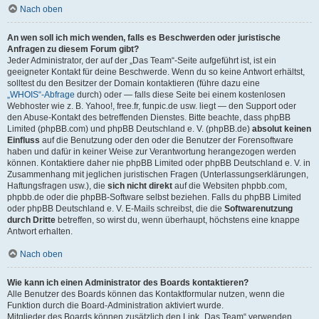
Nach oben
An wen soll ich mich wenden, falls es Beschwerden oder juristische
Anfragen zu diesem Forum gibt?
Jeder Administrator, der auf der „Das Team“-Seite aufgeführt ist, ist ein
geeigneter Kontakt für deine Beschwerde. Wenn du so keine Antwort erhältst,
solltest du den Besitzer der Domain kontaktieren (führe dazu eine
„WHOIS“-Abfrage
durch) oder — falls diese Seite bei einem kostenlosen
Webhoster wie z. B. Yahoo!, free.fr, funpic.de usw. liegt — den Support oder
den Abuse-Kontakt des betreffenden Dienstes. Bitte beachte, dass phpBB
Limited (phpBB.com) und phpBB Deutschland e. V. (phpBB.de)
absolut keinen
Einfluss
auf die Benutzung oder den oder die Benutzer der Forensoftware
haben und dafür in keiner Weise zur Verantwortung herangezogen werden
können. Kontaktiere daher nie phpBB Limited oder phpBB Deutschland e. V. in
Zusammenhang mit jeglichen juristischen Fragen (Unterlassungserklärungen,
Haftungsfragen usw.), die
sich nicht direkt
auf die Websiten phpbb.com,
phpbb.de oder die phpBB-Software selbst beziehen. Falls du phpBB Limited
oder phpBB Deutschland e. V. E-Mails schreibst, die die
Softwarenutzung
durch Dritte
betreffen, so wirst du, wenn überhaupt, höchstens eine knappe
Antwort erhalten.
Nach oben
Wie kann ich einen Administrator des Boards kontaktieren?
Alle Benutzer des Boards können das Kontaktformular nutzen, wenn die
Funktion durch die Board-Administration aktiviert wurde.
Mitglieder des Boards können zusätzlich den Link „Das Team“ verwenden.