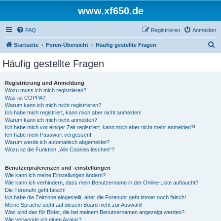
www.xf650.de
FAQ
Registrieren
Anmelden
S
Startseite
Foren-Übersicht
Häufig gestellte Fragen
u
Häufig gestellte Fragen
c
h
Registrierung und Anmeldung
Wozu muss ich mich registrieren?
e
Was ist COPPA?
Warum kann ich mich nicht registrieren?
Ich habe mich registriert, kann mich aber nicht anmelden!
Warum kann ich mich nicht anmelden?
Ich habe mich vor einiger Zeit registriert, kann mich aber nicht mehr anmelden?!
Ich habe mein Passwort vergessen!
Warum werde ich automatisch abgemeldet?
Wozu ist die Funktion „Alle Cookies löschen“?
Benutzerpräferenzen und -einstellungen
Wie kann ich meine Einstellungen ändern?
Wie kann ich verhindern, dass mein Benutzername in der Online-Liste auftaucht?
Die Forenuhr geht falsch!
Ich habe die Zeitzone eingestellt, aber die Forenuhr geht immer noch falsch!
Meine Sprache steht auf diesem Board nicht zur Auswahl!
Was sind das für Bilder, die bei meinem Benutzernamen angezeigt werden?
Wie verwende ich einen Avatar?