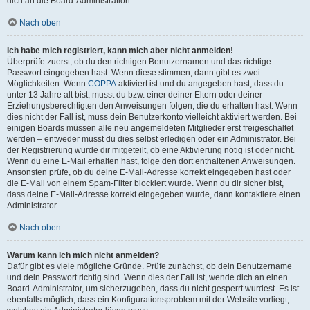
dich an die Board-Administration.
Nach oben
Ich habe mich registriert, kann mich aber nicht anmelden!
Überprüfe zuerst, ob du den richtigen Benutzernamen und das richtige
Passwort eingegeben hast. Wenn diese stimmen, dann gibt es zwei
Möglichkeiten. Wenn
COPPA
aktiviert ist und du angegeben hast, dass du
unter 13 Jahre alt bist, musst du bzw. einer deiner Eltern oder deiner
Erziehungsberechtigten den Anweisungen folgen, die du erhalten hast. Wenn
dies nicht der Fall ist, muss dein Benutzerkonto vielleicht aktiviert werden. Bei
einigen Boards müssen alle neu angemeldeten Mitglieder erst freigeschaltet
werden – entweder musst du dies selbst erledigen oder ein Administrator. Bei
der Registrierung wurde dir mitgeteilt, ob eine Aktivierung nötig ist oder nicht.
Wenn du eine E-Mail erhalten hast, folge den dort enthaltenen Anweisungen.
Ansonsten prüfe, ob du deine E-Mail-Adresse korrekt eingegeben hast oder
die E-Mail von einem Spam-Filter blockiert wurde. Wenn du dir sicher bist,
dass deine E-Mail-Adresse korrekt eingegeben wurde, dann kontaktiere einen
Administrator.
Nach oben
Warum kann ich mich nicht anmelden?
Dafür gibt es viele mögliche Gründe. Prüfe zunächst, ob dein Benutzername
und dein Passwort richtig sind. Wenn dies der Fall ist, wende dich an einen
Board-Administrator, um sicherzugehen, dass du nicht gesperrt wurdest. Es ist
ebenfalls möglich, dass ein Konfigurationsproblem mit der Website vorliegt,