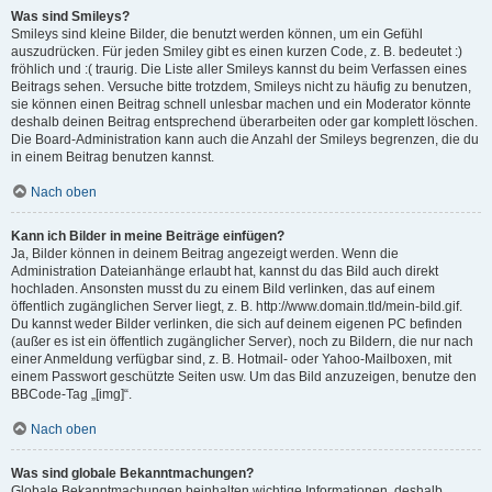
Was sind Smileys?
Smileys sind kleine Bilder, die benutzt werden können, um ein Gefühl
auszudrücken. Für jeden Smiley gibt es einen kurzen Code, z. B. bedeutet :)
fröhlich und :( traurig. Die Liste aller Smileys kannst du beim Verfassen eines
Beitrags sehen. Versuche bitte trotzdem, Smileys nicht zu häufig zu benutzen,
sie können einen Beitrag schnell unlesbar machen und ein Moderator könnte
deshalb deinen Beitrag entsprechend überarbeiten oder gar komplett löschen.
Die Board-Administration kann auch die Anzahl der Smileys begrenzen, die du
in einem Beitrag benutzen kannst.
Nach oben
Kann ich Bilder in meine Beiträge einfügen?
Ja, Bilder können in deinem Beitrag angezeigt werden. Wenn die
Administration Dateianhänge erlaubt hat, kannst du das Bild auch direkt
hochladen. Ansonsten musst du zu einem Bild verlinken, das auf einem
öffentlich zugänglichen Server liegt, z. B. http://www.domain.tld/mein-bild.gif.
Du kannst weder Bilder verlinken, die sich auf deinem eigenen PC befinden
(außer es ist ein öffentlich zugänglicher Server), noch zu Bildern, die nur nach
einer Anmeldung verfügbar sind, z. B. Hotmail- oder Yahoo-Mailboxen, mit
einem Passwort geschützte Seiten usw. Um das Bild anzuzeigen, benutze den
BBCode-Tag „[img]“.
Nach oben
Was sind globale Bekanntmachungen?
Globale Bekanntmachungen beinhalten wichtige Informationen, deshalb