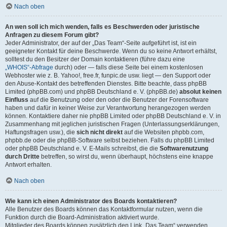
Nach oben
An wen soll ich mich wenden, falls es Beschwerden oder juristische
Anfragen zu diesem Forum gibt?
Jeder Administrator, der auf der „Das Team“-Seite aufgeführt ist, ist ein
geeigneter Kontakt für deine Beschwerde. Wenn du so keine Antwort erhältst,
solltest du den Besitzer der Domain kontaktieren (führe dazu eine
„WHOIS“-Abfrage
durch) oder — falls diese Seite bei einem kostenlosen
Webhoster wie z. B. Yahoo!, free.fr, funpic.de usw. liegt — den Support oder
den Abuse-Kontakt des betreffenden Dienstes. Bitte beachte, dass phpBB
Limited (phpBB.com) und phpBB Deutschland e. V. (phpBB.de)
absolut keinen
Einfluss
auf die Benutzung oder den oder die Benutzer der Forensoftware
haben und dafür in keiner Weise zur Verantwortung herangezogen werden
können. Kontaktiere daher nie phpBB Limited oder phpBB Deutschland e. V. in
Zusammenhang mit jeglichen juristischen Fragen (Unterlassungserklärungen,
Haftungsfragen usw.), die
sich nicht direkt
auf die Websiten phpbb.com,
phpbb.de oder die phpBB-Software selbst beziehen. Falls du phpBB Limited
oder phpBB Deutschland e. V. E-Mails schreibst, die die
Softwarenutzung
durch Dritte
betreffen, so wirst du, wenn überhaupt, höchstens eine knappe
Antwort erhalten.
Nach oben
Wie kann ich einen Administrator des Boards kontaktieren?
Alle Benutzer des Boards können das Kontaktformular nutzen, wenn die
Funktion durch die Board-Administration aktiviert wurde.
Mitglieder des Boards können zusätzlich den Link „Das Team“ verwenden.