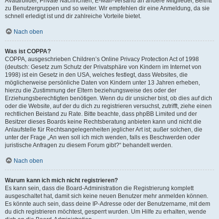
Avatarbilder, Private Nachrichten, E-Mail-Versand an andere Mitglieder, Beitritt
zu Benutzergruppen und so weiter. Wir empfehlen dir eine Anmeldung, da sie
schnell erledigt ist und dir zahlreiche Vorteile bietet.
Nach oben
Was ist COPPA?
COPPA, ausgeschrieben Children’s Online Privacy Protection Act of 1998
(deutsch: Gesetz zum Schutz der Privatsphäre von Kindern im Internet von
1998) ist ein Gesetz in den USA, welches festlegt, dass Websites, die
möglicherweise persönliche Daten von Kindern unter 13 Jahren erheben,
hierzu die Zustimmung der Eltern beziehungsweise des oder der
Erziehungsberechtigten benötigen. Wenn du dir unsicher bist, ob dies auf dich
oder die Website, auf der du dich zu registrieren versuchst, zutrifft, ziehe einen
rechtlichen Beistand zu Rate. Bitte beachte, dass phpBB Limited und der
Besitzer dieses Boards keine Rechtsberatung anbieten kann und nicht die
Anlaufstelle für Rechtsangelegenheiten jeglicher Art ist; außer solchen, die
unter der Frage „An wen soll ich mich wenden, falls es Beschwerden oder
juristische Anfragen zu diesem Forum gibt?“ behandelt werden.
Nach oben
Warum kann ich mich nicht registrieren?
Es kann sein, dass die Board-Administration die Registrierung komplett
ausgeschaltet hat, damit sich keine neuen Benutzer mehr anmelden können.
Es könnte auch sein, dass deine IP-Adresse oder der Benutzername, mit dem
du dich registrieren möchtest, gesperrt wurden. Um Hilfe zu erhalten, wende