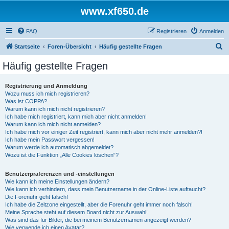
www.xf650.de
FAQ
Registrieren
Anmelden
S
Startseite
Foren-Übersicht
Häufig gestellte Fragen
u
Häufig gestellte Fragen
c
h
Registrierung und Anmeldung
Wozu muss ich mich registrieren?
e
Was ist COPPA?
Warum kann ich mich nicht registrieren?
Ich habe mich registriert, kann mich aber nicht anmelden!
Warum kann ich mich nicht anmelden?
Ich habe mich vor einiger Zeit registriert, kann mich aber nicht mehr anmelden?!
Ich habe mein Passwort vergessen!
Warum werde ich automatisch abgemeldet?
Wozu ist die Funktion „Alle Cookies löschen“?
Benutzerpräferenzen und -einstellungen
Wie kann ich meine Einstellungen ändern?
Wie kann ich verhindern, dass mein Benutzername in der Online-Liste auftaucht?
Die Forenuhr geht falsch!
Ich habe die Zeitzone eingestellt, aber die Forenuhr geht immer noch falsch!
Meine Sprache steht auf diesem Board nicht zur Auswahl!
Was sind das für Bilder, die bei meinem Benutzernamen angezeigt werden?
Wie verwende ich einen Avatar?