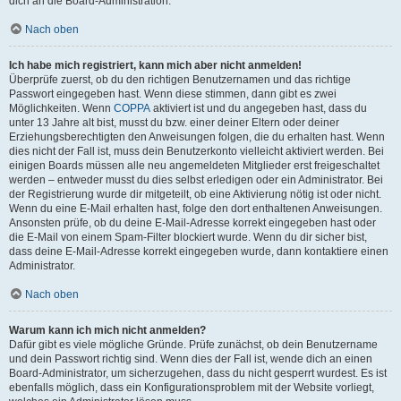
dich an die Board-Administration.
Nach oben
Ich habe mich registriert, kann mich aber nicht anmelden!
Überprüfe zuerst, ob du den richtigen Benutzernamen und das richtige
Passwort eingegeben hast. Wenn diese stimmen, dann gibt es zwei
Möglichkeiten. Wenn
COPPA
aktiviert ist und du angegeben hast, dass du
unter 13 Jahre alt bist, musst du bzw. einer deiner Eltern oder deiner
Erziehungsberechtigten den Anweisungen folgen, die du erhalten hast. Wenn
dies nicht der Fall ist, muss dein Benutzerkonto vielleicht aktiviert werden. Bei
einigen Boards müssen alle neu angemeldeten Mitglieder erst freigeschaltet
werden – entweder musst du dies selbst erledigen oder ein Administrator. Bei
der Registrierung wurde dir mitgeteilt, ob eine Aktivierung nötig ist oder nicht.
Wenn du eine E-Mail erhalten hast, folge den dort enthaltenen Anweisungen.
Ansonsten prüfe, ob du deine E-Mail-Adresse korrekt eingegeben hast oder
die E-Mail von einem Spam-Filter blockiert wurde. Wenn du dir sicher bist,
dass deine E-Mail-Adresse korrekt eingegeben wurde, dann kontaktiere einen
Administrator.
Nach oben
Warum kann ich mich nicht anmelden?
Dafür gibt es viele mögliche Gründe. Prüfe zunächst, ob dein Benutzername
und dein Passwort richtig sind. Wenn dies der Fall ist, wende dich an einen
Board-Administrator, um sicherzugehen, dass du nicht gesperrt wurdest. Es ist
ebenfalls möglich, dass ein Konfigurationsproblem mit der Website vorliegt,