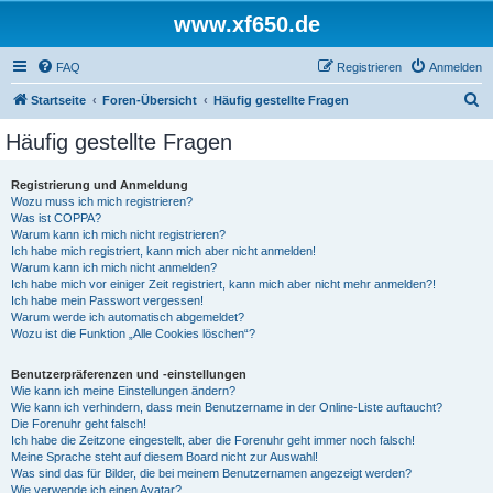
www.xf650.de
FAQ
Registrieren
Anmelden
S
Startseite
Foren-Übersicht
Häufig gestellte Fragen
u
Häufig gestellte Fragen
c
h
Registrierung und Anmeldung
Wozu muss ich mich registrieren?
e
Was ist COPPA?
Warum kann ich mich nicht registrieren?
Ich habe mich registriert, kann mich aber nicht anmelden!
Warum kann ich mich nicht anmelden?
Ich habe mich vor einiger Zeit registriert, kann mich aber nicht mehr anmelden?!
Ich habe mein Passwort vergessen!
Warum werde ich automatisch abgemeldet?
Wozu ist die Funktion „Alle Cookies löschen“?
Benutzerpräferenzen und -einstellungen
Wie kann ich meine Einstellungen ändern?
Wie kann ich verhindern, dass mein Benutzername in der Online-Liste auftaucht?
Die Forenuhr geht falsch!
Ich habe die Zeitzone eingestellt, aber die Forenuhr geht immer noch falsch!
Meine Sprache steht auf diesem Board nicht zur Auswahl!
Was sind das für Bilder, die bei meinem Benutzernamen angezeigt werden?
Wie verwende ich einen Avatar?