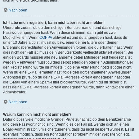
dich an die Board-Administration.
Nach oben
Ich habe mich registriert, kann mich aber nicht anmelden!
Überprüfe zuerst, ob du den richtigen Benutzernamen und das richtige
Passwort eingegeben hast. Wenn diese stimmen, dann gibt es zwei
Möglichkeiten. Wenn
COPPA
aktiviert ist und du angegeben hast, dass du
unter 13 Jahre alt bist, musst du bzw. einer deiner Eltern oder deiner
Erziehungsberechtigten den Anweisungen folgen, die du erhalten hast. Wenn
dies nicht der Fall ist, muss dein Benutzerkonto vielleicht aktiviert werden. Bei
einigen Boards müssen alle neu angemeldeten Mitglieder erst freigeschaltet
werden – entweder musst du dies selbst erledigen oder ein Administrator. Bei
der Registrierung wurde dir mitgeteilt, ob eine Aktivierung nötig ist oder nicht.
Wenn du eine E-Mail erhalten hast, folge den dort enthaltenen Anweisungen.
Ansonsten prüfe, ob du deine E-Mail-Adresse korrekt eingegeben hast oder
die E-Mail von einem Spam-Filter blockiert wurde. Wenn du dir sicher bist,
dass deine E-Mail-Adresse korrekt eingegeben wurde, dann kontaktiere einen
Administrator.
Nach oben
Warum kann ich mich nicht anmelden?
Dafür gibt es viele mögliche Gründe. Prüfe zunächst, ob dein Benutzername
und dein Passwort richtig sind. Wenn dies der Fall ist, wende dich an einen
Board-Administrator, um sicherzugehen, dass du nicht gesperrt wurdest. Es ist
ebenfalls möglich, dass ein Konfigurationsproblem mit der Website vorliegt,