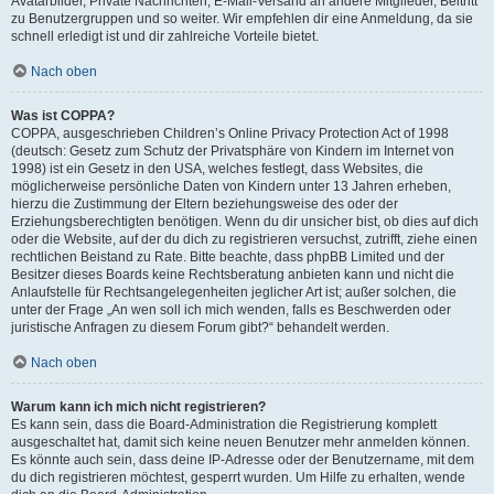
Avatarbilder, Private Nachrichten, E-Mail-Versand an andere Mitglieder, Beitritt
zu Benutzergruppen und so weiter. Wir empfehlen dir eine Anmeldung, da sie
schnell erledigt ist und dir zahlreiche Vorteile bietet.
Nach oben
Was ist COPPA?
COPPA, ausgeschrieben Children’s Online Privacy Protection Act of 1998
(deutsch: Gesetz zum Schutz der Privatsphäre von Kindern im Internet von
1998) ist ein Gesetz in den USA, welches festlegt, dass Websites, die
möglicherweise persönliche Daten von Kindern unter 13 Jahren erheben,
hierzu die Zustimmung der Eltern beziehungsweise des oder der
Erziehungsberechtigten benötigen. Wenn du dir unsicher bist, ob dies auf dich
oder die Website, auf der du dich zu registrieren versuchst, zutrifft, ziehe einen
rechtlichen Beistand zu Rate. Bitte beachte, dass phpBB Limited und der
Besitzer dieses Boards keine Rechtsberatung anbieten kann und nicht die
Anlaufstelle für Rechtsangelegenheiten jeglicher Art ist; außer solchen, die
unter der Frage „An wen soll ich mich wenden, falls es Beschwerden oder
juristische Anfragen zu diesem Forum gibt?“ behandelt werden.
Nach oben
Warum kann ich mich nicht registrieren?
Es kann sein, dass die Board-Administration die Registrierung komplett
ausgeschaltet hat, damit sich keine neuen Benutzer mehr anmelden können.
Es könnte auch sein, dass deine IP-Adresse oder der Benutzername, mit dem
du dich registrieren möchtest, gesperrt wurden. Um Hilfe zu erhalten, wende