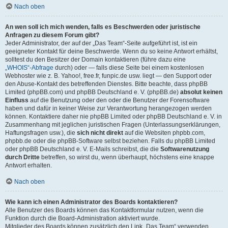
Nach oben
An wen soll ich mich wenden, falls es Beschwerden oder juristische
Anfragen zu diesem Forum gibt?
Jeder Administrator, der auf der „Das Team“-Seite aufgeführt ist, ist ein
geeigneter Kontakt für deine Beschwerde. Wenn du so keine Antwort erhältst,
solltest du den Besitzer der Domain kontaktieren (führe dazu eine
„WHOIS“-Abfrage
durch) oder — falls diese Seite bei einem kostenlosen
Webhoster wie z. B. Yahoo!, free.fr, funpic.de usw. liegt — den Support oder
den Abuse-Kontakt des betreffenden Dienstes. Bitte beachte, dass phpBB
Limited (phpBB.com) und phpBB Deutschland e. V. (phpBB.de)
absolut keinen
Einfluss
auf die Benutzung oder den oder die Benutzer der Forensoftware
haben und dafür in keiner Weise zur Verantwortung herangezogen werden
können. Kontaktiere daher nie phpBB Limited oder phpBB Deutschland e. V. in
Zusammenhang mit jeglichen juristischen Fragen (Unterlassungserklärungen,
Haftungsfragen usw.), die
sich nicht direkt
auf die Websiten phpbb.com,
phpbb.de oder die phpBB-Software selbst beziehen. Falls du phpBB Limited
oder phpBB Deutschland e. V. E-Mails schreibst, die die
Softwarenutzung
durch Dritte
betreffen, so wirst du, wenn überhaupt, höchstens eine knappe
Antwort erhalten.
Nach oben
Wie kann ich einen Administrator des Boards kontaktieren?
Alle Benutzer des Boards können das Kontaktformular nutzen, wenn die
Funktion durch die Board-Administration aktiviert wurde.
Mitglieder des Boards können zusätzlich den Link „Das Team“ verwenden.