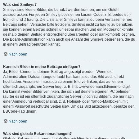
Was sind Smileys?
Smileys sind kleine Bilder, die benutzt werden können, um ein Gefühl
auszudrücken. Für jeden Smiley gibt es einen kurzen Code, z. B. bedeutet :)
fröhlich und :( traurig. Die Liste aller Smileys kannst du beim Verfassen eines
Beitrags sehen. Versuche bitte trotzdem, Smileys nicht zu häufig zu benutzen,
sie können einen Beitrag schnell unlesbar machen und ein Moderator könnte
deshalb deinen Beitrag entsprechend überarbeiten oder gar komplett löschen.
Die Board-Administration kann auch die Anzahl der Smileys begrenzen, die du
in einem Beitrag benutzen kannst.
Nach oben
Kann ich Bilder in meine Beiträge einfügen?
Ja, Bilder können in deinem Beitrag angezeigt werden. Wenn die
Administration Dateianhänge erlaubt hat, kannst du das Bild auch direkt
hochladen. Ansonsten musst du zu einem Bild verlinken, das auf einem
öffentlich zugänglichen Server liegt, z. B. http://www.domain.tld/mein-bild.gif.
Du kannst weder Bilder verlinken, die sich auf deinem eigenen PC befinden
(außer es ist ein öffentlich zugänglicher Server), noch zu Bildern, die nur nach
einer Anmeldung verfügbar sind, z. B. Hotmail- oder Yahoo-Mailboxen, mit
einem Passwort geschützte Seiten usw. Um das Bild anzuzeigen, benutze den
BBCode-Tag „[img]“.
Nach oben
Was sind globale Bekanntmachungen?
Globale Bekanntmachungen beinhalten wichtige Informationen, deshalb