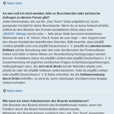
Nach oben
An wen soll ich mich wenden, falls es Beschwerden oder juristische
Anfragen zu diesem Forum gibt?
Jeder Administrator, der auf der „Das Team“-Seite aufgeführt ist, ist ein
geeigneter Kontakt für deine Beschwerde. Wenn du so keine Antwort erhältst,
solltest du den Besitzer der Domain kontaktieren (führe dazu eine
„WHOIS“-Abfrage
durch) oder — falls diese Seite bei einem kostenlosen
Webhoster wie z. B. Yahoo!, free.fr, funpic.de usw. liegt — den Support oder
den Abuse-Kontakt des betreffenden Dienstes. Bitte beachte, dass phpBB
Limited (phpBB.com) und phpBB Deutschland e. V. (phpBB.de)
absolut keinen
Einfluss
auf die Benutzung oder den oder die Benutzer der Forensoftware
haben und dafür in keiner Weise zur Verantwortung herangezogen werden
können. Kontaktiere daher nie phpBB Limited oder phpBB Deutschland e. V. in
Zusammenhang mit jeglichen juristischen Fragen (Unterlassungserklärungen,
Haftungsfragen usw.), die
sich nicht direkt
auf die Websiten phpbb.com,
phpbb.de oder die phpBB-Software selbst beziehen. Falls du phpBB Limited
oder phpBB Deutschland e. V. E-Mails schreibst, die die
Softwarenutzung
durch Dritte
betreffen, so wirst du, wenn überhaupt, höchstens eine knappe
Antwort erhalten.
Nach oben
Wie kann ich einen Administrator des Boards kontaktieren?
Alle Benutzer des Boards können das Kontaktformular nutzen, wenn die
Funktion durch die Board-Administration aktiviert wurde.
Mitglieder des Boards können zusätzlich den Link „Das Team“ verwenden.