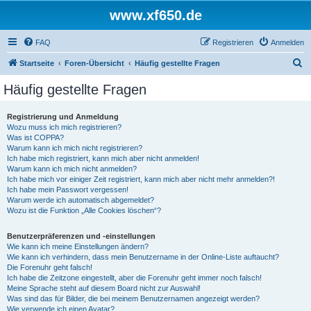
www.xf650.de
FAQ
Registrieren
Anmelden
S
Startseite
Foren-Übersicht
Häufig gestellte Fragen
u
Häufig gestellte Fragen
c
h
Registrierung und Anmeldung
Wozu muss ich mich registrieren?
e
Was ist COPPA?
Warum kann ich mich nicht registrieren?
Ich habe mich registriert, kann mich aber nicht anmelden!
Warum kann ich mich nicht anmelden?
Ich habe mich vor einiger Zeit registriert, kann mich aber nicht mehr anmelden?!
Ich habe mein Passwort vergessen!
Warum werde ich automatisch abgemeldet?
Wozu ist die Funktion „Alle Cookies löschen“?
Benutzerpräferenzen und -einstellungen
Wie kann ich meine Einstellungen ändern?
Wie kann ich verhindern, dass mein Benutzername in der Online-Liste auftaucht?
Die Forenuhr geht falsch!
Ich habe die Zeitzone eingestellt, aber die Forenuhr geht immer noch falsch!
Meine Sprache steht auf diesem Board nicht zur Auswahl!
Was sind das für Bilder, die bei meinem Benutzernamen angezeigt werden?
Wie verwende ich einen Avatar?