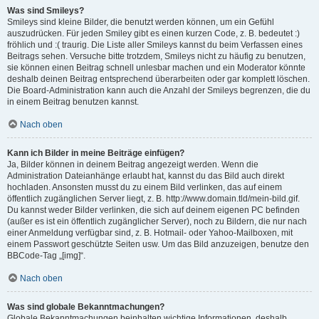
Was sind Smileys?
Smileys sind kleine Bilder, die benutzt werden können, um ein Gefühl
auszudrücken. Für jeden Smiley gibt es einen kurzen Code, z. B. bedeutet :)
fröhlich und :( traurig. Die Liste aller Smileys kannst du beim Verfassen eines
Beitrags sehen. Versuche bitte trotzdem, Smileys nicht zu häufig zu benutzen,
sie können einen Beitrag schnell unlesbar machen und ein Moderator könnte
deshalb deinen Beitrag entsprechend überarbeiten oder gar komplett löschen.
Die Board-Administration kann auch die Anzahl der Smileys begrenzen, die du
in einem Beitrag benutzen kannst.
Nach oben
Kann ich Bilder in meine Beiträge einfügen?
Ja, Bilder können in deinem Beitrag angezeigt werden. Wenn die
Administration Dateianhänge erlaubt hat, kannst du das Bild auch direkt
hochladen. Ansonsten musst du zu einem Bild verlinken, das auf einem
öffentlich zugänglichen Server liegt, z. B. http://www.domain.tld/mein-bild.gif.
Du kannst weder Bilder verlinken, die sich auf deinem eigenen PC befinden
(außer es ist ein öffentlich zugänglicher Server), noch zu Bildern, die nur nach
einer Anmeldung verfügbar sind, z. B. Hotmail- oder Yahoo-Mailboxen, mit
einem Passwort geschützte Seiten usw. Um das Bild anzuzeigen, benutze den
BBCode-Tag „[img]“.
Nach oben
Was sind globale Bekanntmachungen?
Globale Bekanntmachungen beinhalten wichtige Informationen, deshalb