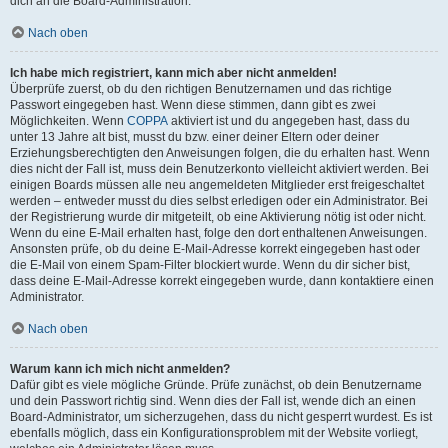
dich an die Board-Administration.
Nach oben
Ich habe mich registriert, kann mich aber nicht anmelden!
Überprüfe zuerst, ob du den richtigen Benutzernamen und das richtige
Passwort eingegeben hast. Wenn diese stimmen, dann gibt es zwei
Möglichkeiten. Wenn
COPPA
aktiviert ist und du angegeben hast, dass du
unter 13 Jahre alt bist, musst du bzw. einer deiner Eltern oder deiner
Erziehungsberechtigten den Anweisungen folgen, die du erhalten hast. Wenn
dies nicht der Fall ist, muss dein Benutzerkonto vielleicht aktiviert werden. Bei
einigen Boards müssen alle neu angemeldeten Mitglieder erst freigeschaltet
werden – entweder musst du dies selbst erledigen oder ein Administrator. Bei
der Registrierung wurde dir mitgeteilt, ob eine Aktivierung nötig ist oder nicht.
Wenn du eine E-Mail erhalten hast, folge den dort enthaltenen Anweisungen.
Ansonsten prüfe, ob du deine E-Mail-Adresse korrekt eingegeben hast oder
die E-Mail von einem Spam-Filter blockiert wurde. Wenn du dir sicher bist,
dass deine E-Mail-Adresse korrekt eingegeben wurde, dann kontaktiere einen
Administrator.
Nach oben
Warum kann ich mich nicht anmelden?
Dafür gibt es viele mögliche Gründe. Prüfe zunächst, ob dein Benutzername
und dein Passwort richtig sind. Wenn dies der Fall ist, wende dich an einen
Board-Administrator, um sicherzugehen, dass du nicht gesperrt wurdest. Es ist
ebenfalls möglich, dass ein Konfigurationsproblem mit der Website vorliegt,