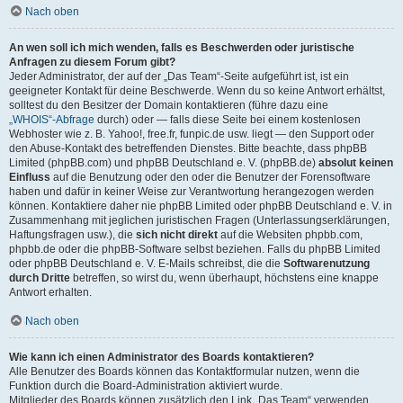
Nach oben
An wen soll ich mich wenden, falls es Beschwerden oder juristische
Anfragen zu diesem Forum gibt?
Jeder Administrator, der auf der „Das Team“-Seite aufgeführt ist, ist ein
geeigneter Kontakt für deine Beschwerde. Wenn du so keine Antwort erhältst,
solltest du den Besitzer der Domain kontaktieren (führe dazu eine
„WHOIS“-Abfrage
durch) oder — falls diese Seite bei einem kostenlosen
Webhoster wie z. B. Yahoo!, free.fr, funpic.de usw. liegt — den Support oder
den Abuse-Kontakt des betreffenden Dienstes. Bitte beachte, dass phpBB
Limited (phpBB.com) und phpBB Deutschland e. V. (phpBB.de)
absolut keinen
Einfluss
auf die Benutzung oder den oder die Benutzer der Forensoftware
haben und dafür in keiner Weise zur Verantwortung herangezogen werden
können. Kontaktiere daher nie phpBB Limited oder phpBB Deutschland e. V. in
Zusammenhang mit jeglichen juristischen Fragen (Unterlassungserklärungen,
Haftungsfragen usw.), die
sich nicht direkt
auf die Websiten phpbb.com,
phpbb.de oder die phpBB-Software selbst beziehen. Falls du phpBB Limited
oder phpBB Deutschland e. V. E-Mails schreibst, die die
Softwarenutzung
durch Dritte
betreffen, so wirst du, wenn überhaupt, höchstens eine knappe
Antwort erhalten.
Nach oben
Wie kann ich einen Administrator des Boards kontaktieren?
Alle Benutzer des Boards können das Kontaktformular nutzen, wenn die
Funktion durch die Board-Administration aktiviert wurde.
Mitglieder des Boards können zusätzlich den Link „Das Team“ verwenden.