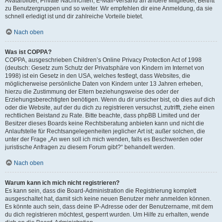
Avatarbilder, Private Nachrichten, E-Mail-Versand an andere Mitglieder, Beitritt
zu Benutzergruppen und so weiter. Wir empfehlen dir eine Anmeldung, da sie
schnell erledigt ist und dir zahlreiche Vorteile bietet.
Nach oben
Was ist COPPA?
COPPA, ausgeschrieben Children’s Online Privacy Protection Act of 1998
(deutsch: Gesetz zum Schutz der Privatsphäre von Kindern im Internet von
1998) ist ein Gesetz in den USA, welches festlegt, dass Websites, die
möglicherweise persönliche Daten von Kindern unter 13 Jahren erheben,
hierzu die Zustimmung der Eltern beziehungsweise des oder der
Erziehungsberechtigten benötigen. Wenn du dir unsicher bist, ob dies auf dich
oder die Website, auf der du dich zu registrieren versuchst, zutrifft, ziehe einen
rechtlichen Beistand zu Rate. Bitte beachte, dass phpBB Limited und der
Besitzer dieses Boards keine Rechtsberatung anbieten kann und nicht die
Anlaufstelle für Rechtsangelegenheiten jeglicher Art ist; außer solchen, die
unter der Frage „An wen soll ich mich wenden, falls es Beschwerden oder
juristische Anfragen zu diesem Forum gibt?“ behandelt werden.
Nach oben
Warum kann ich mich nicht registrieren?
Es kann sein, dass die Board-Administration die Registrierung komplett
ausgeschaltet hat, damit sich keine neuen Benutzer mehr anmelden können.
Es könnte auch sein, dass deine IP-Adresse oder der Benutzername, mit dem
du dich registrieren möchtest, gesperrt wurden. Um Hilfe zu erhalten, wende