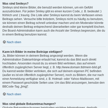
Was sind Smileys?
Smileys sind kleine Bilder, die benutzt werden können, um ein Gefühl
auszudrücken. Für jeden Smiley gibt es einen kurzen Code, z. B. bedeutet :)
fröhlich und :( traurig. Die Liste aller Smileys kannst du beim Verfassen eines
Beitrags sehen. Versuche bitte trotzdem, Smileys nicht zu häufig zu benutzen,
sie können einen Beitrag schnell unlesbar machen und ein Moderator könnte
deshalb deinen Beitrag entsprechend überarbeiten oder gar komplett löschen.
Die Board-Administration kann auch die Anzahl der Smileys begrenzen, die du
in einem Beitrag benutzen kannst.
Nach oben
Kann ich Bilder in meine Beiträge einfügen?
Ja, Bilder können in deinem Beitrag angezeigt werden. Wenn die
Administration Dateianhänge erlaubt hat, kannst du das Bild auch direkt
hochladen. Ansonsten musst du zu einem Bild verlinken, das auf einem
öffentlich zugänglichen Server liegt, z. B. http://www.domain.tld/mein-bild.gif.
Du kannst weder Bilder verlinken, die sich auf deinem eigenen PC befinden
(außer es ist ein öffentlich zugänglicher Server), noch zu Bildern, die nur nach
einer Anmeldung verfügbar sind, z. B. Hotmail- oder Yahoo-Mailboxen, mit
einem Passwort geschützte Seiten usw. Um das Bild anzuzeigen, benutze den
BBCode-Tag „[img]“.
Nach oben
Was sind globale Bekanntmachungen?
Globale Bekanntmachungen beinhalten wichtige Informationen, deshalb