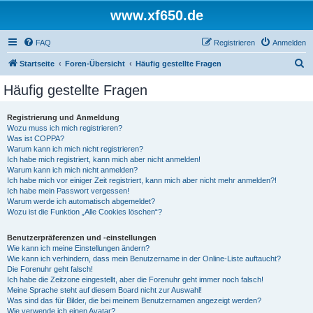
www.xf650.de
FAQ
Registrieren
Anmelden
S
Startseite
Foren-Übersicht
Häufig gestellte Fragen
u
Häufig gestellte Fragen
c
h
Registrierung und Anmeldung
Wozu muss ich mich registrieren?
e
Was ist COPPA?
Warum kann ich mich nicht registrieren?
Ich habe mich registriert, kann mich aber nicht anmelden!
Warum kann ich mich nicht anmelden?
Ich habe mich vor einiger Zeit registriert, kann mich aber nicht mehr anmelden?!
Ich habe mein Passwort vergessen!
Warum werde ich automatisch abgemeldet?
Wozu ist die Funktion „Alle Cookies löschen“?
Benutzerpräferenzen und -einstellungen
Wie kann ich meine Einstellungen ändern?
Wie kann ich verhindern, dass mein Benutzername in der Online-Liste auftaucht?
Die Forenuhr geht falsch!
Ich habe die Zeitzone eingestellt, aber die Forenuhr geht immer noch falsch!
Meine Sprache steht auf diesem Board nicht zur Auswahl!
Was sind das für Bilder, die bei meinem Benutzernamen angezeigt werden?
Wie verwende ich einen Avatar?