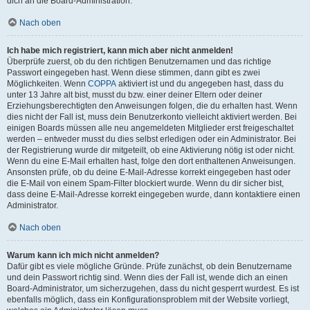
dich an die Board-Administration.
Nach oben
Ich habe mich registriert, kann mich aber nicht anmelden!
Überprüfe zuerst, ob du den richtigen Benutzernamen und das richtige
Passwort eingegeben hast. Wenn diese stimmen, dann gibt es zwei
Möglichkeiten. Wenn
COPPA
aktiviert ist und du angegeben hast, dass du
unter 13 Jahre alt bist, musst du bzw. einer deiner Eltern oder deiner
Erziehungsberechtigten den Anweisungen folgen, die du erhalten hast. Wenn
dies nicht der Fall ist, muss dein Benutzerkonto vielleicht aktiviert werden. Bei
einigen Boards müssen alle neu angemeldeten Mitglieder erst freigeschaltet
werden – entweder musst du dies selbst erledigen oder ein Administrator. Bei
der Registrierung wurde dir mitgeteilt, ob eine Aktivierung nötig ist oder nicht.
Wenn du eine E-Mail erhalten hast, folge den dort enthaltenen Anweisungen.
Ansonsten prüfe, ob du deine E-Mail-Adresse korrekt eingegeben hast oder
die E-Mail von einem Spam-Filter blockiert wurde. Wenn du dir sicher bist,
dass deine E-Mail-Adresse korrekt eingegeben wurde, dann kontaktiere einen
Administrator.
Nach oben
Warum kann ich mich nicht anmelden?
Dafür gibt es viele mögliche Gründe. Prüfe zunächst, ob dein Benutzername
und dein Passwort richtig sind. Wenn dies der Fall ist, wende dich an einen
Board-Administrator, um sicherzugehen, dass du nicht gesperrt wurdest. Es ist
ebenfalls möglich, dass ein Konfigurationsproblem mit der Website vorliegt,