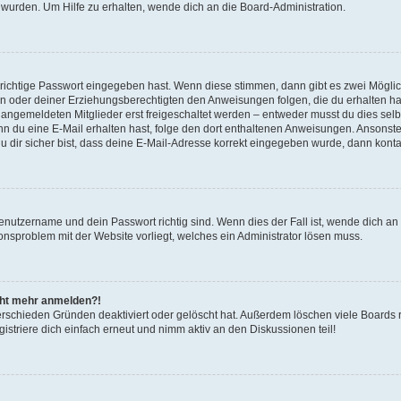
 wurden. Um Hilfe zu erhalten, wende dich an die Board-Administration.
 richtige Passwort eingegeben hast. Wenn diese stimmen, dann gibt es zwei Mögl
tern oder deiner Erziehungsberechtigten den Anweisungen folgen, die du erhalten ha
u angemeldeten Mitglieder erst freigeschaltet werden – entweder musst du dies selbs
. Wenn du eine E-Mail erhalten hast, folge den dort enthaltenen Anweisungen. Ansons
 dir sicher bist, dass deine E-Mail-Adresse korrekt eingegeben wurde, dann kontak
Benutzername und dein Passwort richtig sind. Wenn dies der Fall ist, wende dich a
ionsproblem mit der Website vorliegt, welches ein Administrator lösen muss.
icht mehr anmelden?!
erschieden Gründen deaktiviert oder gelöscht hat. Außerdem löschen viele Boards r
triere dich einfach erneut und nimm aktiv an den Diskussionen teil!