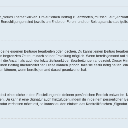
„Neues Thema“ klicken. Um auf einen Beitrag zu antworten, musst du auf „Antworte
e Berechtigungen sind jeweils am Ende der Foren- und der Beitragsansicht aufgeliste
r deine eigenen Beiträge bearbeiten oder löschen. Du kannst einen Beitrag bearbe
inen begrenzten Zeitraum nach seiner Erstellung möglich. Wenn bereits jemand auf de
 die Anzahl als auch der letzte Zeitpunkt der Bearbeitungen angezeigt. Dieser Hi
en Beitrag überarbeitet hat. Diese können jedoch, falls sie es für nötig halten, ei
hen können, wenn bereits jemand darauf geantwortet hat.
st eine solche in den Einstellungen in deinem persönlichen Bereich entwerfen. Na
eren. Du kannst eine Signatur auch hinzufügen, indem du in deinem persönlichen 
atur verfassen möchtest, so kannst du dort einfach das Kontrollkästchen „Signatu