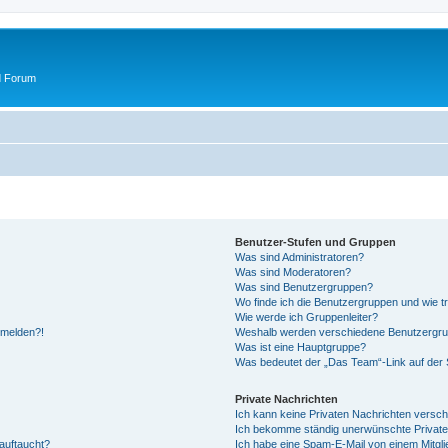
d Forum
Benutzer-Stufen und Gruppen
Was sind Administratoren?
Was sind Moderatoren?
Was sind Benutzergruppen?
Wo finde ich die Benutzergruppen und wie tr
Wie werde ich Gruppenleiter?
anmelden?!
Weshalb werden verschiedene Benutzergrupp
Was ist eine Hauptgruppe?
Was bedeutet der „Das Team“-Link auf der S
Private Nachrichten
Ich kann keine Privaten Nachrichten versch
Ich bekomme ständig unerwünschte Private
auftaucht?
Ich habe eine Spam-E-Mail von einem Mitgli