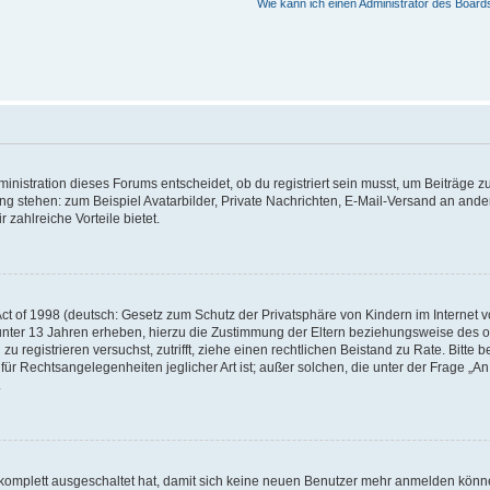
Wie kann ich einen Administrator des Board
istration dieses Forums entscheidet, ob du registriert sein musst, um Beiträge zu s
ung stehen: zum Beispiel Avatarbilder, Private Nachrichten, E-Mail-Versand an ander
 zahlreiche Vorteile bietet.
t of 1998 (deutsch: Gesetz zum Schutz der Privatsphäre von Kindern im Internet vo
unter 13 Jahren erheben, hierzu die Zustimmung der Eltern beziehungsweise des o
h zu registrieren versuchst, zutrifft, ziehe einen rechtlichen Beistand zu Rate. Bit
für Rechtsangelegenheiten jeglicher Art ist; außer solchen, die unter der Frage „
.
g komplett ausgeschaltet hat, damit sich keine neuen Benutzer mehr anmelden könn