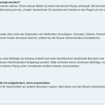
gezeigt werden?
amen stehen. Eines dieser Bilder ist meist mit deinem Rang verknüpft: Oft sind di
ld wird auch als „Avatar“ bezeichnet. Es handelt sich hierbei in der Regel um ein
 Avatar über eine der folgenden vier Methoden hinzufügen: Gravatar, Galerie, Rem
en Avatar benutzen kannst, solltest du die Board-Administration kontaktieren.
viele Beiträge du bislang erstellt hast oder identifizieren bestimmte Benutzer w
 Board-Administration festgelegt wurden. Bitte schreibe keine sinnlosen Beiträge
wird deinen Rang unter Umständen einfach wieder zurücksetzen.
rde ich aufgefordert, mich anzumelden.
ion für Nachrichten an andere Benutzer nutzen, falls diese von der Board-Administ