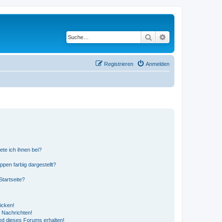
Suche
Erweiterte Suche
Registrieren
Anmelden
ete ich ihnen bei?
en farbig dargestellt?
tartseite?
icken!
 Nachrichten!
ed dieses Forums erhalten!