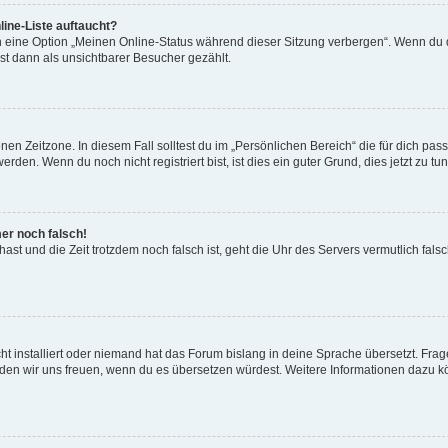
ine-Liste auftaucht?
n eine Option „Meinen Online-Status während dieser Sitzung verbergen“. Wenn du d
st dann als unsichtbarer Besucher gezählt.
en Zeitzone. In diesem Fall solltest du im „Persönlichen Bereich“ die für dich passe
den. Wenn du noch nicht registriert bist, ist dies ein guter Grund, dies jetzt zu tun
mer noch falsch!
t hast und die Zeit trotzdem noch falsch ist, geht die Uhr des Servers vermutlich fal
t installiert oder niemand hat das Forum bislang in deine Sprache übersetzt. Frag
, würden wir uns freuen, wenn du es übersetzen würdest. Weitere Informationen dazu