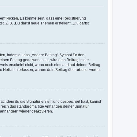
n“ klicken. Es könnte sein, dass eine Registrierung
t. Z. B. „Du darfst neue Themen erstellen“, „Du darfst
iten, indem du das „Ändere Beitrag“-Symbol für den
inen Beitrag geantwortet hat, wird dein Beitrag in der
nweis erscheint nicht, wenn noch niemand auf deinen Beitrag
ne Notiz hinterlassen, warum dein Beitrag überarbeitet wurde.
chdem du die Signatur erstellt und gespeichert hast, kannst
Bereich das standardmäßige Anhängen deiner Signatur
r anhängen“ wieder deaktivieren.