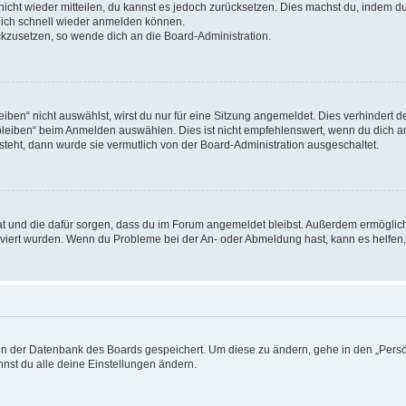
 nicht wieder mitteilen, du kannst es jedoch zurücksetzen. Dies machst du, indem 
 dich schnell wieder anmelden können.
ückzusetzen, so wende dich an die Board-Administration.
en“ nicht auswählst, wirst du nur für eine Sitzung angemeldet. Dies verhindert 
leiben“ beim Anmelden auswählen. Dies ist nicht empfehlenswert, wenn du dich an
 steht, dann wurde sie vermutlich von der Board-Administration ausgeschaltet.
 hat und die dafür sorgen, dass du im Forum angemeldet bleibst. Außerdem ermögli
tiviert wurden. Wenn du Probleme bei der An- oder Abmeldung hast, kann es helfen
n in der Datenbank des Boards gespeichert. Um diese zu ändern, gehe in den „Persö
nst du alle deine Einstellungen ändern.