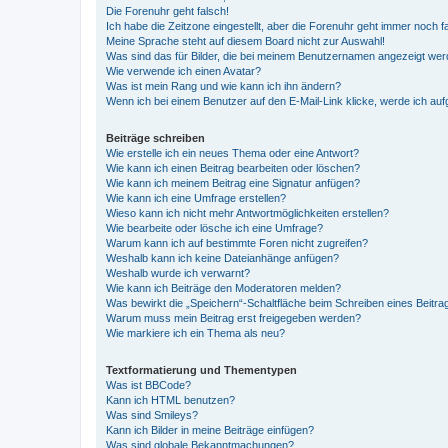
Die Forenuhr geht falsch!
Ich habe die Zeitzone eingestellt, aber die Forenuhr geht immer noch f
Meine Sprache steht auf diesem Board nicht zur Auswahl!
Was sind das für Bilder, die bei meinem Benutzernamen angezeigt we
Wie verwende ich einen Avatar?
Was ist mein Rang und wie kann ich ihn ändern?
Wenn ich bei einem Benutzer auf den E-Mail-Link klicke, werde ich au
Beiträge schreiben
Wie erstelle ich ein neues Thema oder eine Antwort?
Wie kann ich einen Beitrag bearbeiten oder löschen?
Wie kann ich meinem Beitrag eine Signatur anfügen?
Wie kann ich eine Umfrage erstellen?
Wieso kann ich nicht mehr Antwortmöglichkeiten erstellen?
Wie bearbeite oder lösche ich eine Umfrage?
Warum kann ich auf bestimmte Foren nicht zugreifen?
Weshalb kann ich keine Dateianhänge anfügen?
Weshalb wurde ich verwarnt?
Wie kann ich Beiträge den Moderatoren melden?
Was bewirkt die „Speichern“-Schaltfläche beim Schreiben eines Beitra
Warum muss mein Beitrag erst freigegeben werden?
Wie markiere ich ein Thema als neu?
Textformatierung und Thementypen
Was ist BBCode?
Kann ich HTML benutzen?
Was sind Smileys?
Kann ich Bilder in meine Beiträge einfügen?
Was sind globale Bekanntmachungen?