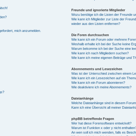
alsch!
Freunde und ignorierte Mitglieder
Wozu benötige ich die Listen der Freunde un
rden?
Wie kann ich Mitglieder zur Liste der Freund
wieder aus den Listen entfernen?
fgefordert, mich anzumelden.
Die Foren durchsuchen
Wie kann ich ein Forum oder mehrere For
Weshalb erhalte ich bei der Suche keine Er
Warum bekomme ich bei der Suche eine lee
Wie kann ich nach Mitgliedern suchen?
Wie kann ich meine eigenen Beiträge und T
Abonnements und Lesezeichen
Was ist der Unterschied zwischen einem L
Wie kann ich ein Lesezeichen auf ein Them
Wie kann ich ein Forum abonnieren?
Wie deaktiviere ich meine Abonnements?
gs?
Dateianhänge
Welche Dateianhänge sind in diesem Forum
Kann ich eine Übersicht all meiner Dateian
phpBB betreffende Fragen
Wer hat diese Forensoftware entwickelt?
Warum ist Funktion x oder y nicht enthalten
An wen soll ich mich wenden, falls es Besc