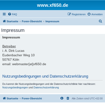
www.xf650.de
FAQ
Registrieren
Anmelden
S
Startseite
Foren-Übersicht
Impressum
u
Impressum
c
Impressum
h
e
Betreiber
i. A. Dirk Lucas
Eudenbacher Weg 10
50767 Köln
email: webmaster[at]xf650.de
Nutzungsbedingungen und Datenschutzerklärung
Du kannst die Nutzungsbedingungen und die Datenschutzrichtlinie hier nachlesen:
Nutzungsbedingungen
und
Datenschutzerklärung
Startseite
Foren-Übersicht
Alle Zeiten sind
UTC+02:00