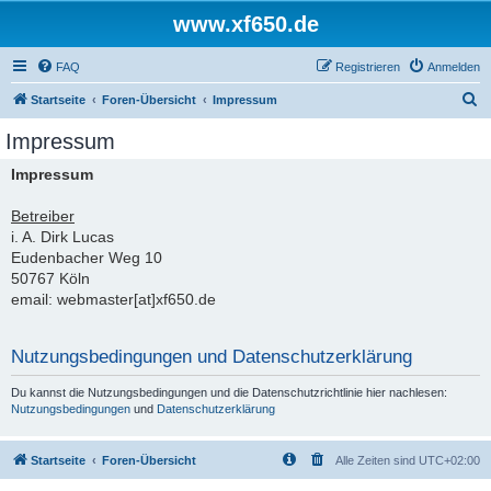
www.xf650.de
FAQ
Registrieren
Anmelden
S
Startseite
Foren-Übersicht
Impressum
u
Impressum
c
Impressum
h
e
Betreiber
i. A. Dirk Lucas
Eudenbacher Weg 10
50767 Köln
email: webmaster[at]xf650.de
Nutzungsbedingungen und Datenschutzerklärung
Du kannst die Nutzungsbedingungen und die Datenschutzrichtlinie hier nachlesen:
Nutzungsbedingungen
und
Datenschutzerklärung
Startseite
Foren-Übersicht
Alle Zeiten sind
UTC+02:00