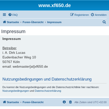
www.xf650.de
FAQ
Registrieren
Anmelden
S
Startseite
Foren-Übersicht
Impressum
u
Impressum
c
Impressum
h
e
Betreiber
i. A. Dirk Lucas
Eudenbacher Weg 10
50767 Köln
email: webmaster[at]xf650.de
Nutzungsbedingungen und Datenschutzerklärung
Du kannst die Nutzungsbedingungen und die Datenschutzrichtlinie hier nachlesen:
Nutzungsbedingungen
und
Datenschutzerklärung
Startseite
Foren-Übersicht
Alle Zeiten sind
UTC+02:00