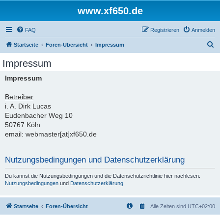
www.xf650.de
FAQ
Registrieren
Anmelden
S
Startseite
Foren-Übersicht
Impressum
u
Impressum
c
Impressum
h
e
Betreiber
i. A. Dirk Lucas
Eudenbacher Weg 10
50767 Köln
email: webmaster[at]xf650.de
Nutzungsbedingungen und Datenschutzerklärung
Du kannst die Nutzungsbedingungen und die Datenschutzrichtlinie hier nachlesen:
Nutzungsbedingungen
und
Datenschutzerklärung
Startseite
Foren-Übersicht
Alle Zeiten sind
UTC+02:00