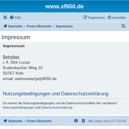
www.xf650.de
FAQ
Registrieren
Anmelden
S
Startseite
Foren-Übersicht
Impressum
u
Impressum
c
Impressum
h
e
Betreiber
i. A. Dirk Lucas
Eudenbacher Weg 10
50767 Köln
email: webmaster[at]xf650.de
Nutzungsbedingungen und Datenschutzerklärung
Du kannst die Nutzungsbedingungen und die Datenschutzrichtlinie hier nachlesen:
Nutzungsbedingungen
und
Datenschutzerklärung
Startseite
Foren-Übersicht
Alle Zeiten sind
UTC+02:00