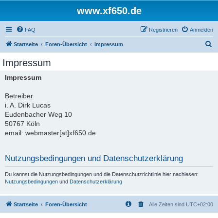
www.xf650.de
FAQ
Registrieren
Anmelden
S
Startseite
Foren-Übersicht
Impressum
u
Impressum
c
Impressum
h
e
Betreiber
i. A. Dirk Lucas
Eudenbacher Weg 10
50767 Köln
email: webmaster[at]xf650.de
Nutzungsbedingungen und Datenschutzerklärung
Du kannst die Nutzungsbedingungen und die Datenschutzrichtlinie hier nachlesen:
Nutzungsbedingungen
und
Datenschutzerklärung
Startseite
Foren-Übersicht
Alle Zeiten sind
UTC+02:00